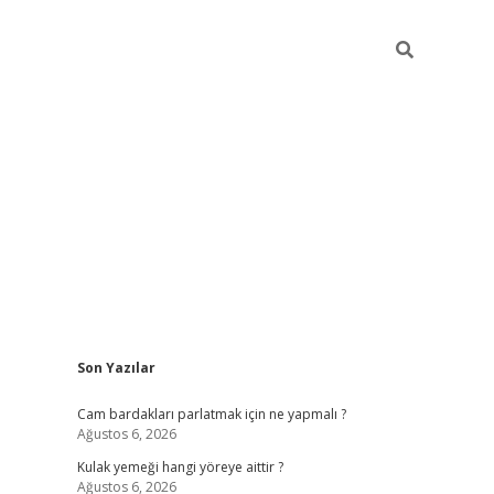
Sidebar
Son Yazılar
hiltonbet giriş
Cam bardakları parlatmak için ne yapmalı ?
Ağustos 6, 2026
Kulak yemeği hangi yöreye aittir ?
Ağustos 6, 2026