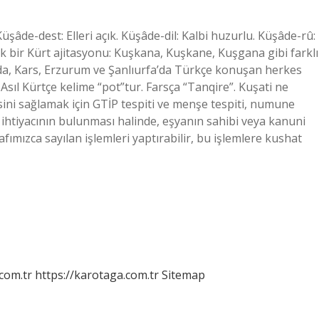
âde-dest: Elleri açık. Küşâde-dil: Kalbi huzurlu. Küşâde-rû:
 bir Kürt ajitasyonu: Kuşkana, Kuşkane, Kuşgana gibi farklı
da, Kars, Erzurum ve Şanlıurfa’da Türkçe konuşan herkes
. Asıl Kürtçe kelime “pot”tur. Farsça “Tanqire”. Kuşati ne
ni sağlamak için GTİP tespiti ve menşe tespiti, numune
 ihtiyacının bulunması halinde, eşyanın sahibi veya kanuni
ımızca sayılan işlemleri yaptırabilir, bu işlemlere kushat
.com.tr
https://karotaga.com.tr
Sitemap