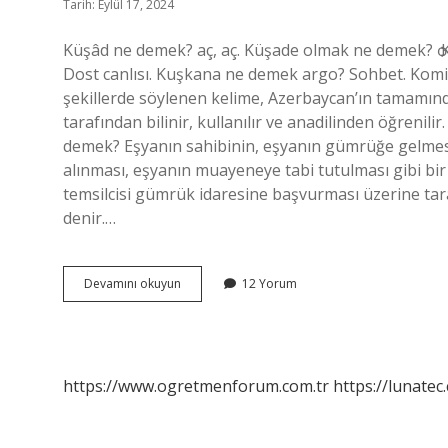
Tarih: Eylül 17, 2024
Küşâd ne demek? aç, aç. Küşade olmak ne demek? ѻ Küş
Dost canlısı. Kuşkana ne demek argo? Sohbet. Komik
şekillerde söylenen kelime, Azerbaycan’ın tamamın
tarafından bilinir, kullanılır ve anadilinden öğrenilir
demek? Eşyanın sahibinin, eşyanın gümrüğe gelmesi
alınması, eşyanın muayeneye tabi tutulması gibi bir
temsilcisi gümrük idaresine başvurması üzerine taraf
denir.…
Kuşade
Devamını okuyun
12 Yorum
Ne
Demek
https://www.ogretmenforum.com.tr
https://lunatec