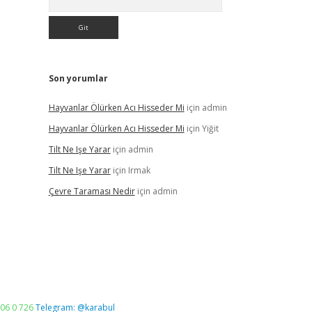
Son yorumlar
Hayvanlar Ölürken Acı Hisseder Mi
için
admin
Hayvanlar Ölürken Acı Hisseder Mi
için
Yiğit
Tilt Ne Işe Yarar
için
admin
Tilt Ne Işe Yarar
için
Irmak
Çevre Taraması Nedir
için
admin
06 0 726
Telegram: @karabul