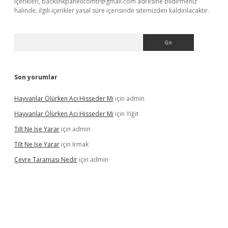
içerikleri,
backlinkpanelicomtr@gmail.com
adresine bildirmeniz
halinde, ilgili içerikler yasal süre içerisinde sitemizden kaldırılacaktır.
Arama
Son yorumlar
Hayvanlar Ölürken Acı Hisseder Mi
için
admin
Hayvanlar Ölürken Acı Hisseder Mi
için
Yiğit
Tilt Ne Işe Yarar
için
admin
Tilt Ne Işe Yarar
için
Irmak
Çevre Taraması Nedir
için
admin