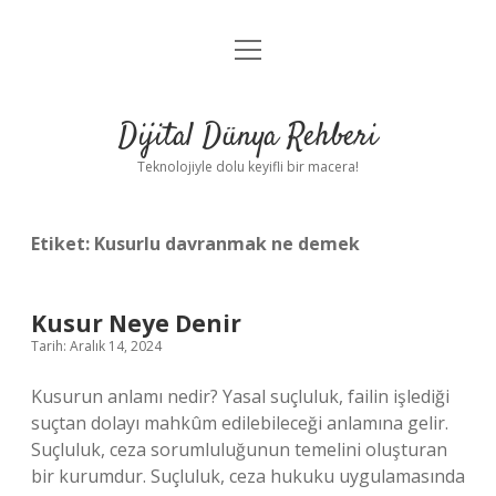
menüyü
Anasayfa
aç
Gizlilik Politikası
Dijital Dünya Rehberi
Yasal Uyarı
Teknolojiyle dolu keyifli bir macera!
Hakkımızda
Etiket:
Kusurlu davranmak ne demek
Kusur Neye Denir
Tarih: Aralık 14, 2024
Kusurun anlamı nedir? Yasal suçluluk, failin işlediği
suçtan dolayı mahkûm edilebileceği anlamına gelir.
Suçluluk, ceza sorumluluğunun temelini oluşturan
bir kurumdur. Suçluluk, ceza hukuku uygulamasında