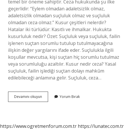
temel bir öneme sahiptir. Ceza hukukunda şu ilke
geçerlidir: “Eylem olmadan adaletsizlik olmaz,
adaletsizlik olmadan suçluluk olmaz ve suçluluk
olmadan ceza olmaz.” Kusur çeşitleri nelerdir?
Hatalar iki türlüdür: Kasıtlı ve ihmalkar. Hukukta
kusurluluk nedir? Özet: Suçluluk veya suçluluk, failin
işlenen suçtan sorumlu tutulup tutulmayacağına
ilişkin değer yargılarını ifade eder. Suçlulukla ilgili
koşullar mevcutsa, kişi suçtan hiç sorumlu tutulmaz
veya sorumluluğu azaltılır. Kusur nedir ceza? Yasal
suçluluk, failin işlediği suçtan dolayı mahkûm
edilebileceği anlamına gelir. Suçluluk, ceza…
Kusur
Devamını okuyun
Yorum Bırak
Neye
Denir
https://www.ogretmenforum.com.tr
https://lunatec.com.tr