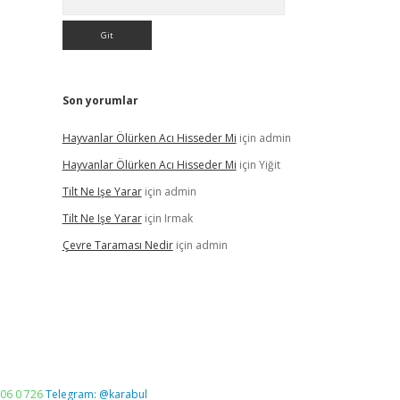
Son yorumlar
Hayvanlar Ölürken Acı Hisseder Mi
için
admin
Hayvanlar Ölürken Acı Hisseder Mi
için
Yiğit
Tilt Ne Işe Yarar
için
admin
Tilt Ne Işe Yarar
için
Irmak
Çevre Taraması Nedir
için
admin
06 0 726
Telegram: @karabul