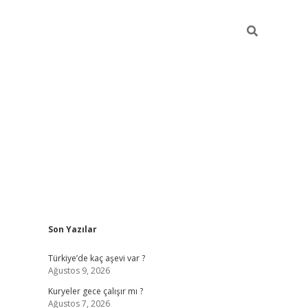
Sidebar
Son Yazılar
hiltonbet giriş
Türkiye’de kaç aşevi var ?
Ağustos 9, 2026
Kuryeler gece çalışır mı ?
Ağustos 7, 2026