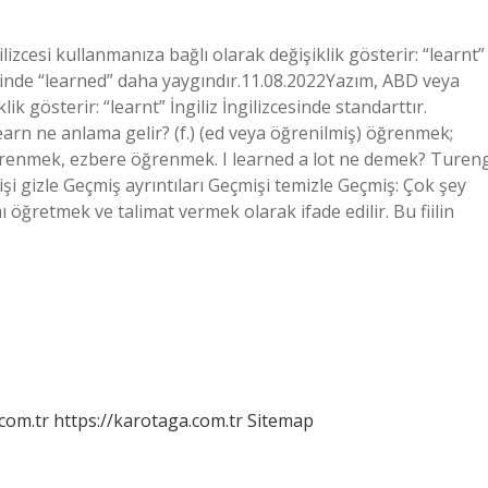
izcesi kullanmanıza bağlı olarak değişiklik gösterir: “learnt”
cesinde “learned” daha yaygındır.11.08.2022Yazım, ABD veya
lik gösterir: “learnt” İngiliz İngilizcesinde standarttır.
earn ne anlama gelir? (f.) (ed veya öğrenilmiş) öğrenmek;
renmek, ezbere öğrenmek. I learned a lot ne demek? Turen
i gizle Geçmiş ayrıntıları Geçmişi temizle Geçmiş: Çok şey
 öğretmek ve talimat vermek olarak ifade edilir. Bu fiilin
.com.tr
https://karotaga.com.tr
Sitemap