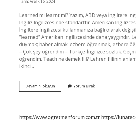
Tarih: Aralık 16, 2024
Learned mi learnt mi? Yazım, ABD veya İngiltere İngil
İngiliz İngilizcesinde standarttır. Amerikan İngiliz
İngiltere İngilizcesi kullanmanıza bağlı olarak değişik
“learned” Amerikan İngilizcesinde daha yaygındır. L
duymak; haber almak. ezbere öğrenmek, ezbere öğ
– Çok şey öğrendim – Türkçe-İngilizce sözlük. Geçmiş
öğrendim. Teach ne demek fiil? Lehren fiilinin anlamı
ikinci…
Learned
Devamını okuyun
Yorum Bırak
Ne
https://www.ogretmenforum.com.tr
https://lunatec