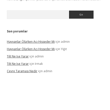
Arama
Son yorumlar
Hayvanlar Ölürken Acı Hisseder Mi
için
admin
Hayvanlar Ölürken Acı Hisseder Mi
için
Yiğit
Tilt Ne Işe Yarar
için
admin
Tilt Ne Işe Yarar
için
Irmak
Çevre Taraması Nedir
için
admin
iriş