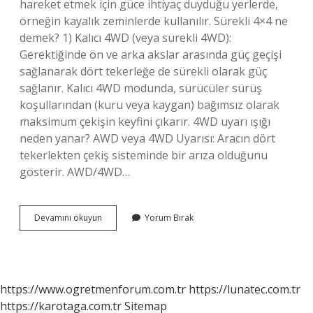
hareket etmek için güce ihtiyaç duyduğu yerlerde,
örneğin kayalık zeminlerde kullanılır. Sürekli 4×4 ne
demek? 1) Kalıcı 4WD (veya sürekli 4WD):
Gerektiğinde ön ve arka akslar arasında güç geçişi
sağlanarak dört tekerleğe de sürekli olarak güç
sağlanır. Kalıcı 4WD modunda, sürücüler sürüş
koşullarından (kuru veya kaygan) bağımsız olarak
maksimum çekişin keyfini çıkarır. 4WD uyarı ışığı
neden yanar? AWD veya 4WD Uyarısı: Aracın dört
tekerlekten çekiş sisteminde bir arıza olduğunu
gösterir. AWD/4WD…
4
Devamını okuyun
Yorum Bırak
4
Lock
Ne
Demek
https://www.ogretmenforum.com.tr
https://lunatec.com.tr
https://karotaga.com.tr
Sitemap