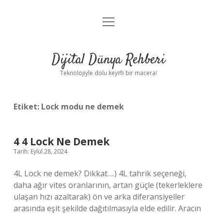
menüyü
Anasayfa
aç
Gizlilik Politikası
Dijital Dünya Rehberi
Yasal Uyarı
Teknolojiyle dolu keyifli bir macera!
Hakkımızda
Etiket:
Lock modu ne demek
4 4 Lock Ne Demek
Tarih: Eylül 28, 2024
4L Lock ne demek? Dikkat….) 4L tahrik seçeneği,
daha ağır vites oranlarının, artan güçle (tekerleklere
ulaşan hızı azaltarak) ön ve arka diferansiyeller
arasında eşit şekilde dağıtılmasıyla elde edilir. Aracın