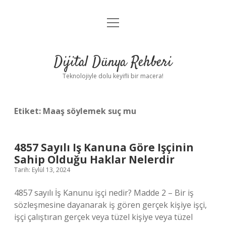
menüyü
Anasayfa
aç
Gizlilik Politikası
Dijital Dünya Rehberi
Yasal Uyarı
Teknolojiyle dolu keyifli bir macera!
Hakkımızda
Etiket:
Maaş söylemek suç mu
4857 Sayılı Iş Kanuna Göre Işçinin
Sahip Olduğu Haklar Nelerdir
Tarih: Eylül 13, 2024
4857 sayılı İş Kanunu işçi nedir? Madde 2 – Bir iş
sözleşmesine dayanarak iş gören gerçek kişiye işçi,
işçi çalıştıran gerçek veya tüzel kişiye veya tüzel