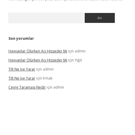
Arama
Son yorumlar
Hayvanlar Ölürken Acı Hisseder Mi
için
admin
Hayvanlar Ölürken Acı Hisseder Mi
için
Yiğit
Tilt Ne Işe Yarar
için
admin
Tilt Ne Işe Yarar
için
Irmak
Çevre Taraması Nedir
için
admin
giriş