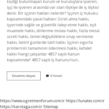
kişiliği bulunmayan kurum ve kuruluşlara işveren,
işçi ile işveren arasında var olan ilişkiye de iş ilişkisi
denir. Bir işçinin hakları nelerdir? İşçinin iş hukuku
kapsamındaki yasal hakları: Ücret alma hakkı,
işyerinde sağlık ve güvenlik talep etme hakkı, eşit
muamele hakkı, dinlenme molası hakkı, fazla mesai
ücreti hakkı, temel değişikliklere onay vermeme
hakkı, belirli günlerde tatil hakkı. İşçinin sigorta
primlerinin tamamının ödenmesi hakkı, kefalet
hakkı Hangi çalışanlar 4857 sayılı Kanun
kapsamında? 4857 sayılı İş Kanunu’nun…
4857
Devamını okuyun
6 Yorum
Sayılı
Iş
Kanuna
Göre
Işçinin
https://www.ogretmenforum.com.tr
https://lunatec.com.tr
Sahip
https://karotaga.com.tr
Sitemap
Olduğu