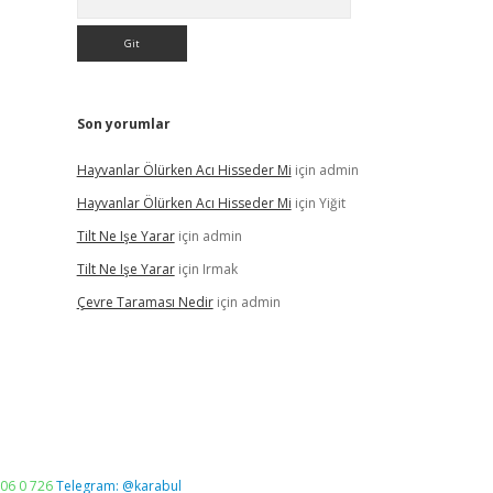
Son yorumlar
Hayvanlar Ölürken Acı Hisseder Mi
için
admin
Hayvanlar Ölürken Acı Hisseder Mi
için
Yiğit
Tilt Ne Işe Yarar
için
admin
Tilt Ne Işe Yarar
için
Irmak
Çevre Taraması Nedir
için
admin
06 0 726
Telegram: @karabul