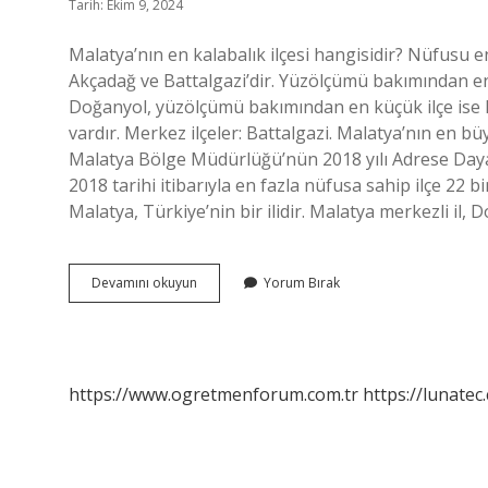
Tarih: Ekim 9, 2024
Malatya’nın en kalabalık ilçesi hangisidir? Nüfusu e
Akçadağ ve Battalgazi’dir. Yüzölçümü bakımından e
Doğanyol, yüzölçümü bakımından en küçük ilçe ise Ka
vardır. Merkez ilçeler: Battalgazi. Malatya’nın en b
Malatya Bölge Müdürlüğü’nün 2018 yılı Adrese Dayal
2018 tarihi itibarıyla en fazla nüfusa sahip ilçe 22 
Malatya, Türkiye’nin bir ilidir. Malatya merkezli il
Malatyanın
Devamını okuyun
Yorum Bırak
En
Büyük
Ilçesi
Neresidir
https://www.ogretmenforum.com.tr
https://lunatec