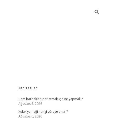
Sidebar
Son Yazılar
hiltonbet giriş
Cam bardakları parlatmak için ne yapmalı ?
Ağustos 6, 2026
Kulak yemeği hangi yöreye aittir ?
Ağustos 6, 2026