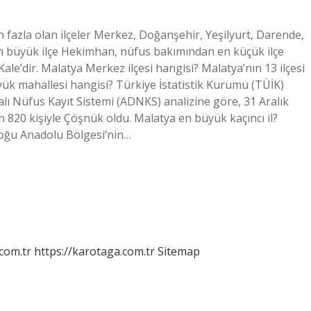
n fazla olan ilçeler Merkez, Doğanşehir, Yeşilyurt, Darende,
n büyük ilçe Hekimhan, nüfus bakımından en küçük ilçe
le’dir. Malatya Merkez ilçesi hangisi? Malatya’nın 13 ilçesi
üyük mahallesi hangisi? Türkiye İstatistik Kurumu (TÜİK)
ı Nüfus Kayıt Sistemi (ADNKS) analizine göre, 31 Aralık
bin 820 kişiyle Çöşnük oldu. Malatya en büyük kaçıncı il?
, Doğu Anadolu Bölgesi’nin…
.com.tr
https://karotaga.com.tr
Sitemap