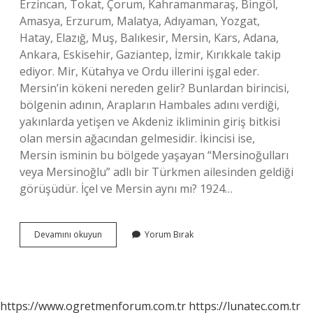
Erzincan, Tokat, Çorum, Kahramanmaraş, Bingöl,
Amasya, Erzurum, Malatya, Adıyaman, Yozgat,
Hatay, Elazığ, Muş, Balıkesir, Mersin, Kars, Adana,
Ankara, Eskisehir, Gaziantep, İzmir, Kırıkkale takip
ediyor. Mir, Kütahya ve Ordu illerini işgal eder.
Mersin’in kökeni nereden gelir? Bunlardan birincisi,
bölgenin adının, Arapların Hambales adını verdiği,
yakınlarda yetişen ve Akdeniz ikliminin giriş bitkisi
olan mersin ağacından gelmesidir. İkincisi ise,
Mersin isminin bu bölgede yaşayan “Mersinoğulları
veya Mersinoğlu” adlı bir Türkmen ailesinden geldiği
görüşüdür. İçel ve Mersin aynı mı? 1924…
Mersin
Devamını okuyun
Yorum Bırak
Hangi
Mezhep
https://www.ogretmenforum.com.tr
https://lunatec.com.tr