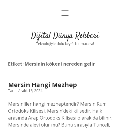
menüyü
Anasayfa
aç
Gizlilik Politikası
Dijital Dünya Rehberi
Yasal Uyarı
Teknolojiyle dolu keyifli bir macera!
Hakkımızda
Etiket:
Mersinin kökeni nereden gelir
Mersin Hangi Mezhep
Tarih: Aralık 16, 2024
Mersinliler hangi mezheptendir? Mersin Rum
Ortodoks Kilisesi, Mersin’deki kilisedir. Halk
arasında Arap Ortodoks Kilisesi olarak da bilinir.
Mersinde alevi olur mu? Bunu sırasıyla Tunceli,