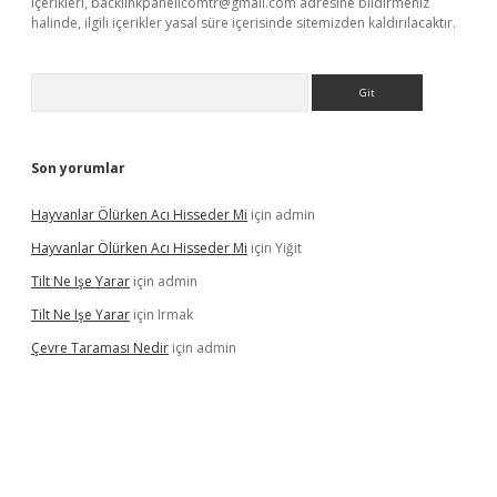
içerikleri,
backlinkpanelicomtr@gmail.com
adresine bildirmeniz
halinde, ilgili içerikler yasal süre içerisinde sitemizden kaldırılacaktır.
Arama
Son yorumlar
Hayvanlar Ölürken Acı Hisseder Mi
için
admin
Hayvanlar Ölürken Acı Hisseder Mi
için
Yiğit
Tilt Ne Işe Yarar
için
admin
Tilt Ne Işe Yarar
için
Irmak
Çevre Taraması Nedir
için
admin