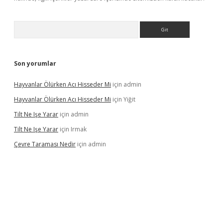
Arama
Son yorumlar
Hayvanlar Ölürken Acı Hisseder Mi
için
admin
Hayvanlar Ölürken Acı Hisseder Mi
için
Yiğit
Tilt Ne Işe Yarar
için
admin
Tilt Ne Işe Yarar
için
Irmak
Çevre Taraması Nedir
için
admin
iriş