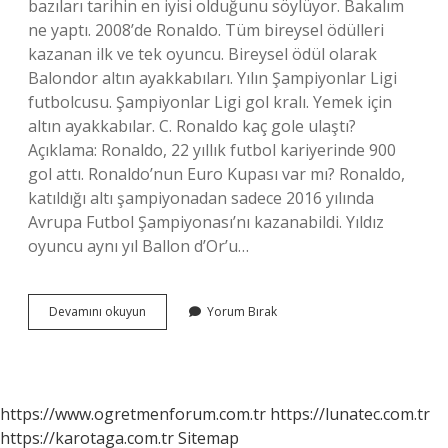
bazıları tarihin en iyisi olduğunu söylüyor. Bakalım
ne yaptı. 2008’de Ronaldo. Tüm bireysel ödülleri
kazanan ilk ve tek oyuncu. Bireysel ödül olarak
Balondor altın ayakkabıları. Yılın Şampiyonlar Ligi
futbolcusu. Şampiyonlar Ligi gol kralı. Yemek için
altın ayakkabılar. C. Ronaldo kaç gole ulaştı?
Açıklama: Ronaldo, 22 yıllık futbol kariyerinde 900
gol attı. Ronaldo’nun Euro Kupası var mı? Ronaldo,
katıldığı altı şampiyonadan sadece 2016 yılında
Avrupa Futbol Şampiyonası’nı kazanabildi. Yıldız
oyuncu aynı yıl Ballon d’Or’u…
Ronaldo
Devamını okuyun
Yorum Bırak
Dünya
Kupası
Kaç
Tane
Var
https://www.ogretmenforum.com.tr
https://lunatec.com.tr
https://karotaga.com.tr
Sitemap