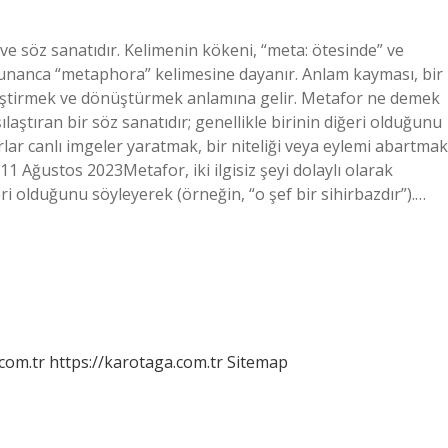
ve söz sanatıdır. Kelimenin kökeni, “meta: ötesinde” ve
 Yunanca “metaphora” kelimesine dayanır. Anlam kayması, bir
iştirmek ve dönüştürmek anlamına gelir. Metafor ne demek
şılaştıran bir söz sanatıdır; genellikle birinin diğeri olduğunu
rlar canlı imgeler yaratmak, bir niteliği veya eylemi abartmak
r.11 Ağustos 2023Metafor, iki ilgisiz şeyi dolaylı olarak
ğeri olduğunu söyleyerek (örneğin, “o şef bir sihirbazdır”).…
.com.tr
https://karotaga.com.tr
Sitemap