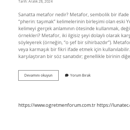
Tarih: Aralık 28, 2024
Sanatta metafor nedir? Metafor, sembolik bir ifade 
“pherin: taşımak” kelimelerinin birleşimi olan eski
kelimeyi gerçek anlamının ötesinde kullanmak, değ
örnekleri? Metafor, iki ilgisiz şeyi dolaylı olarak kar
söyleyerek (örneğin, “o şef bir sihirbazdır”). Metafo
veya karmaşık bir fikri ifade etmek için kullanılabili
karşılaştıran bir söz sanatıdır; genellikle birinin di
Sanatta
Devamını okuyun
Yorum Bırak
Metafor
Ne
Demek
https://www.ogretmenforum.com.tr
https://lunatec