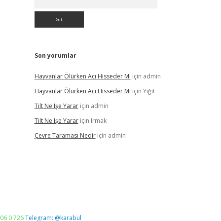
Son yorumlar
Hayvanlar Ölürken Acı Hisseder Mi
için
admin
Hayvanlar Ölürken Acı Hisseder Mi
için
Yiğit
Tilt Ne Işe Yarar
için
admin
Tilt Ne Işe Yarar
için
Irmak
Çevre Taraması Nedir
için
admin
06 0 726
Telegram: @karabul