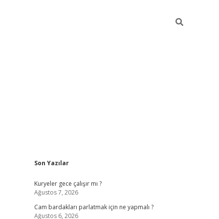
Sidebar
Son Yazılar
hiltonbet giriş
Kuryeler gece çalışır mı ?
Ağustos 7, 2026
Cam bardakları parlatmak için ne yapmalı ?
Ağustos 6, 2026