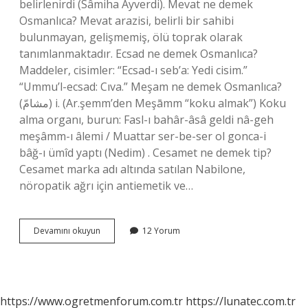
belirlenirdi (Sâmiha Ayverdi). Mevat ne demek
Osmanlıca? Mevat arazisi, belirli bir sahibi
bulunmayan, gelişmemiş, ölü toprak olarak
tanımlanmaktadır. Ecsad ne demek Osmanlıca?
Maddeler, cisimler: “Ecsad-ı seb’a: Yedi cisim.”
“Ummu’l-ecsad: Cıva.” Meşam ne demek Osmanlıca?
(ﻣﺸﺎﻡّ) i. (Ar.şemm’den Meşāmm “koku almak”) Koku
alma organı, burun: Fasl-ı bahâr-âsâ geldi nâ-geh
meşâmm-ı âlemi / Muattar ser-be-ser ol gonca-i
bâğ-ı ümîd yaptı (Nedim) . Cesamet ne demek tip?
Cesamet marka adı altında satılan Nabilone,
nöropatik ağrı için antiemetik ve…
Cesamet
Devamını okuyun
12 Yorum
Ne
Demek
Osmanlıca
https://www.ogretmenforum.com.tr
https://lunatec.com.tr