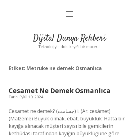
menüyü
Anasayfa
aç
Gizlilik Politikası
Dijital Dünya Rehberi
Yasal Uyarı
Teknolojiyle dolu keyifli bir macera!
Hakkımızda
Etiket:
Metruke ne demek Osmanlıca
Cesamet Ne Demek Osmanlıca
Tarih: Eylül 10, 2024
Cesamet ne demek? (ﺟﺴﺎﻣﺖ) i. (Ar. cesāmet)
(Malzeme) Büyük olmak, ebat, büyüklük: Hatta bir
kayığa alınacak müşteri sayısı bile gemicilerin
kethüdası tarafından kayığın büyüklüğüne göre