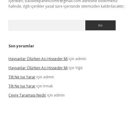
içerikleri,
backlinkpanelicomtr@gmail.com
adresine bildirmeniz
halinde, ilgili içerikler yasal süre içerisinde sitemizden kaldırılacaktır.
Arama
Son yorumlar
Hayvanlar Ölürken Acı Hisseder Mi
için
admin
Hayvanlar Ölürken Acı Hisseder Mi
için
Yiğit
Tilt Ne Işe Yarar
için
admin
Tilt Ne Işe Yarar
için
Irmak
Çevre Taraması Nedir
için
admin