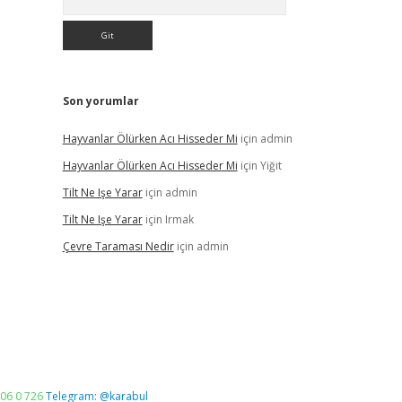
Son yorumlar
Hayvanlar Ölürken Acı Hisseder Mi
için
admin
Hayvanlar Ölürken Acı Hisseder Mi
için
Yiğit
Tilt Ne Işe Yarar
için
admin
Tilt Ne Işe Yarar
için
Irmak
Çevre Taraması Nedir
için
admin
06 0 726
Telegram: @karabul