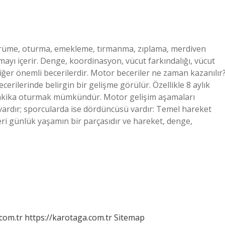
yürüme, oturma, emekleme, tırmanma, zıplama, merdiven
ayı içerir. Denge, koordinasyon, vücut farkındalığı, vücut
diğer önemli becerilerdir. Motor beceriler ne zaman kazanılır
rilerinde belirgin bir gelişme görülür. Özellikle 8 aylık
 dakika oturmak mümkündür. Motor gelişim aşamaları
vardır; sporcularda ise dördüncüsü vardır: Temel hareket
eri günlük yaşamın bir parçasıdır ve hareket, denge,
.com.tr
https://karotaga.com.tr
Sitemap