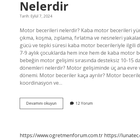
Nelerdir
Tarih: Eylül 7, 2024
Motor becerileri nelerdir? Kaba motor becerileri 
çıkma, koşma, zıplama, fırlatma ve nesneleri yakalam
gücü ve tepki süresi kaba motor becerileriyle ilgili 
7-9 aylık çocuklarda hem ince hem de kaba motor bece
bebeğin motor gelişimi sırasında desteksiz 10-15
dönemleri nelerdir? Motor gelişiminde üç ana evre 
dönemi. Motor beceriler kaça ayrılır? Motor beceril
koordinasyon ve…
13
Devamını okuyun
12 Yorum
24
Ay
Arası
Kazanılan
Motor
https://www.ogretmenforum.com.tr
https://lunatec
Becerileri