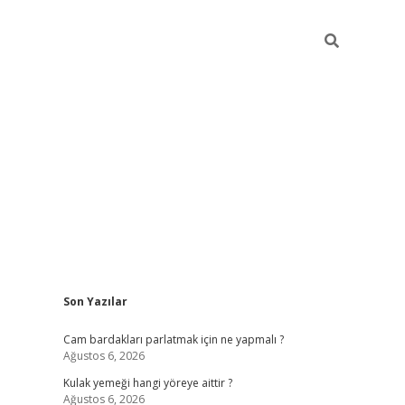
Sidebar
Son Yazılar
hiltonbet giriş
Cam bardakları parlatmak için ne yapmalı ?
Ağustos 6, 2026
Kulak yemeği hangi yöreye aittir ?
Ağustos 6, 2026