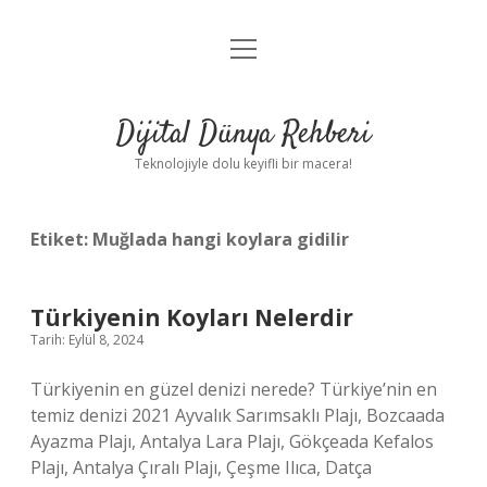
menüyü
Anasayfa
aç
Gizlilik Politikası
Dijital Dünya Rehberi
Yasal Uyarı
Teknolojiyle dolu keyifli bir macera!
Hakkımızda
Etiket:
Muğlada hangi koylara gidilir
Türkiyenin Koyları Nelerdir
Tarih: Eylül 8, 2024
Türkiyenin en güzel denizi nerede? Türkiye’nin en
temiz denizi 2021 Ayvalık Sarımsaklı Plajı, Bozcaada
Ayazma Plajı, Antalya Lara Plajı, Gökçeada Kefalos
Plajı, Antalya Çıralı Plajı, Çeşme Ilıca, Datça