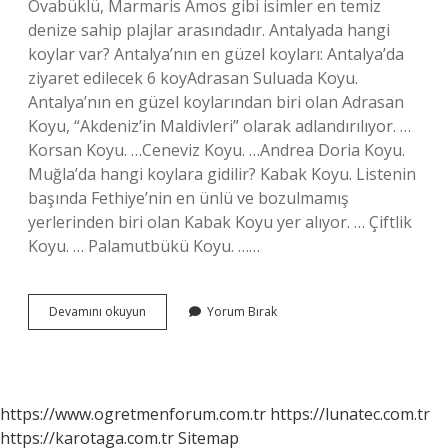
Ovabüklü, Marmaris Amos gibi isimler en temiz
denize sahip plajlar arasındadır. Antalyada hangi
koylar var? Antalya’nın en güzel koyları: Antalya’da
ziyaret edilecek 6 koyAdrasan Suluada Koyu.
Antalya’nın en güzel koylarından biri olan Adrasan
Koyu, “Akdeniz’in Maldivleri” olarak adlandırılıyor. …
Korsan Koyu. …Ceneviz Koyu. …Andrea Doria Koyu.
Muğla’da hangi koylara gidilir? Kabak Koyu. Listenin
başında Fethiye’nin en ünlü ve bozulmamış
yerlerinden biri olan Kabak Koyu yer alıyor. … Çiftlik
Koyu. … Palamutbükü Koyu. ……
Türkiyenin
Devamını okuyun
Yorum Bırak
Koyları
Nelerdir
https://www.ogretmenforum.com.tr
https://lunatec.com.tr
https://karotaga.com.tr
Sitemap