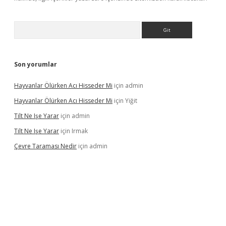
Arama
Son yorumlar
Hayvanlar Ölürken Acı Hisseder Mi
için
admin
Hayvanlar Ölürken Acı Hisseder Mi
için
Yiğit
Tilt Ne Işe Yarar
için
admin
Tilt Ne Işe Yarar
için
Irmak
Çevre Taraması Nedir
için
admin
giriş