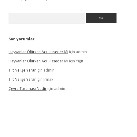
Arama
Son yorumlar
Hayvanlar Ölürken Acı Hisseder Mi
için
admin
Hayvanlar Ölürken Acı Hisseder Mi
için
Yiğit
Tilt Ne Işe Yarar
için
admin
Tilt Ne Işe Yarar
için
Irmak
Çevre Taraması Nedir
için
admin
riş