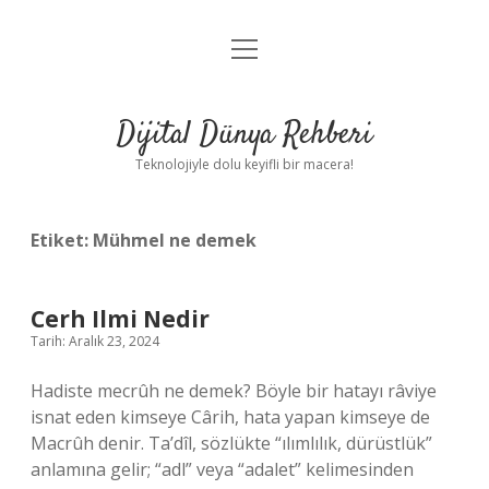
menüyü
Anasayfa
aç
Gizlilik Politikası
Dijital Dünya Rehberi
Yasal Uyarı
Teknolojiyle dolu keyifli bir macera!
Hakkımızda
Etiket:
Mühmel ne demek
Cerh Ilmi Nedir
Tarih: Aralık 23, 2024
Hadiste mecrûh ne demek? Böyle bir hatayı râviye
isnat eden kimseye Cârih, hata yapan kimseye de
Macrûh denir. Ta’dîl, sözlükte “ılımlılık, dürüstlük”
anlamına gelir; “adl” veya “adalet” kelimesinden