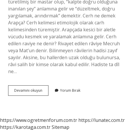
türetilmiş bir mastar olup, “kalpte doğru olduğuna
inanılan şey” anlamına gelir ve “düzeltmek, doğru
yargılamak, arındırmak” demektir. Cerh ne demek
Arapça? Cerh kelimesi etimolojik olarak carh
kelimesinden türemiştir. Arapçada kesici bir aletle
vücudu kesmek ve yaralamak anlamına gelir. Cerh
edilen raviye ne denir? Rivayet edilen râviye Mecruh
veya Mat’un denir. Bilinmeyen râvilerin hadisi zayıf
sayılır. Aksine, bu hallerden uzak olduğu bulunursa,
râvi salih bir kimse olarak kabul edilir. Hadiste ta dîl
ne…
Cerh
Devamını okuyun
Yorum Bırak
Ilmi
Nedir
https://www.ogretmenforum.com.tr
https://lunatec.com.tr
https://karotaga.com.tr
Sitemap