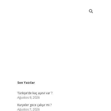
Sidebar
Son Yazılar
hiltonbet giriş
Türkiye’de kaç aşevi var ?
Ağustos 9, 2026
Kuryeler gece çalışır mı ?
Ağustos 7, 2026