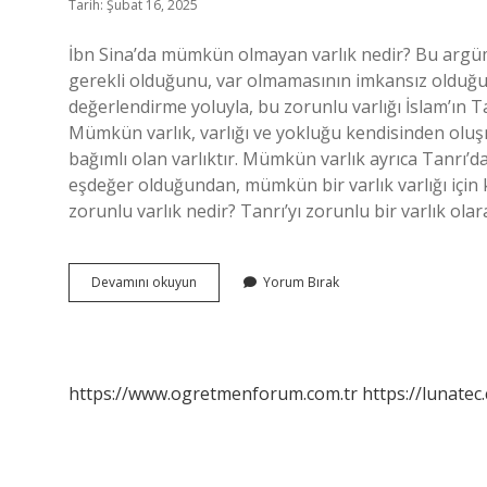
Tarih: Şubat 16, 2025
İbn Sina’da mümkün olmayan varlık nedir? Bu argüma
gerekli olduğunu, var olmamasının imkansız olduğu bi
değerlendirme yoluyla, bu zorunlu varlığı İslam’ın
Mümkün varlık, varlığı ve yokluğu kendisinden oluşma
bağımlı olan varlıktır. Mümkün varlık ayrıca Tanrı’d
eşdeğer olduğundan, mümkün bir varlık varlığı için k
zorunlu varlık nedir? Tanrı’yı ​​zorunlu bir varlık ola
Imkansız
Devamını okuyun
Yorum Bırak
Varlık
Nedir
https://www.ogretmenforum.com.tr
https://lunatec