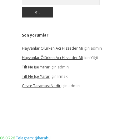
Son yorumlar
Hayvanlar Ölürken Acı Hisseder Mi
için
admin
Hayvanlar Ölürken Acı Hisseder Mi
için
Yiğit
Tilt Ne Işe Yarar
için
admin
Tilt Ne Işe Yarar
için
Irmak
Çevre Taraması Nedir
için
admin
06 0 726
Telegram: @karabul