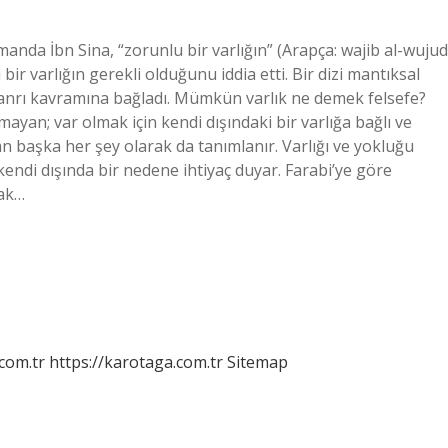
nda İbn Sina, “zorunlu bir varlığın” (Arapça: wajib al-wujud
r varlığın gerekli olduğunu iddia etti. Bir dizi mantıksal
 Tanrı kavramına bağladı. Mümkün varlık ne demek felsefe?
yan; var olmak için kendi dışındaki bir varlığa bağlı ve
an başka her şey olarak da tanımlanır. Varlığı ve yokluğu
endi dışında bir nedene ihtiyaç duyar. Farabi’ye göre
rak…
.com.tr
https://karotaga.com.tr
Sitemap