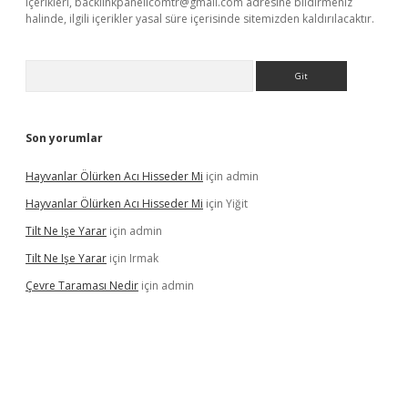
içerikleri,
backlinkpanelicomtr@gmail.com
adresine bildirmeniz
halinde, ilgili içerikler yasal süre içerisinde sitemizden kaldırılacaktır.
Arama
Son yorumlar
Hayvanlar Ölürken Acı Hisseder Mi
için
admin
Hayvanlar Ölürken Acı Hisseder Mi
için
Yiğit
Tilt Ne Işe Yarar
için
admin
Tilt Ne Işe Yarar
için
Irmak
Çevre Taraması Nedir
için
admin