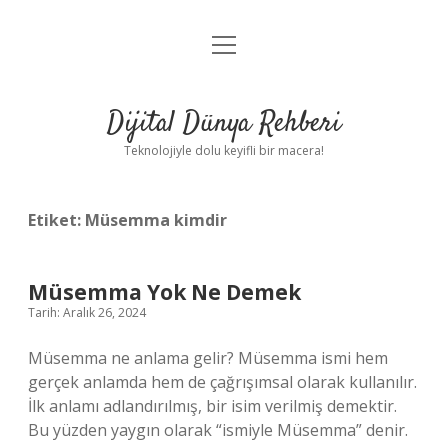
menüyü
Anasayfa
aç
Gizlilik Politikası
Dijital Dünya Rehberi
Yasal Uyarı
Teknolojiyle dolu keyifli bir macera!
Hakkımızda
Etiket:
Müsemma kimdir
Müsemma Yok Ne Demek
Tarih: Aralık 26, 2024
Müsemma ne anlama gelir? Müsemma ismi hem
gerçek anlamda hem de çağrışımsal olarak kullanılır.
İlk anlamı adlandırılmış, bir isim verilmiş demektir.
Bu yüzden yaygın olarak “ismiyle Müsemma” denir.