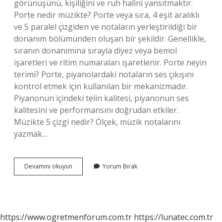
görünüşünü, kişiliğini ve ruh halini yansıtmaktır.
Porte nedir müzikte? Porte veya sıra, 4 eşit aralıklı
ve 5 paralel çizgiden ve notaların yerleştirildiği bir
donanım bölümünden oluşan bir şekildir. Genellikle,
sıranın donanımına sırayla diyez veya bemol
işaretleri ve ritim numaraları işaretlenir. Porte neyin
terimi? Porte, piyanolardaki notaların ses çıkışını
kontrol etmek için kullanılan bir mekanizmadır.
Piyanonun içindeki telin kalitesi, piyanonun ses
kalitesini ve performansını doğrudan etkiler.
Müzikte 5 çizgi nedir? Ölçek, müzik notalarını
yazmak…
Porte
Devamını okuyun
Yorum Bırak
Ne
Işe
Yarar
https://www.ogretmenforum.com.tr
https://lunatec.com.tr