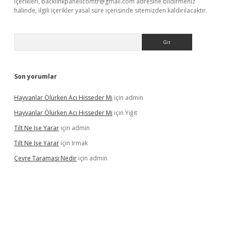
içerikleri,
backlinkpanelicomtr@gmail.com
adresine bildirmeniz
halinde, ilgili içerikler yasal süre içerisinde sitemizden kaldırılacaktır.
Arama
Son yorumlar
Hayvanlar Ölürken Acı Hisseder Mi
için
admin
Hayvanlar Ölürken Acı Hisseder Mi
için
Yiğit
Tilt Ne Işe Yarar
için
admin
Tilt Ne Işe Yarar
için
Irmak
Çevre Taraması Nedir
için
admin