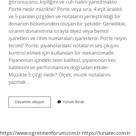
görünüşünü, kişiliğini ve ruh halini yansıtmaktır.
Porte nedir müzikte? Porte veya sıra, 4 eşit aralıklı
ve 5 paralel çizgiden ve notaların yerleştirildiği bir
donanım bölümünden oluşan bir şekildir. Genellikle,
sıranın donanımına sırayla diyez veya bemol
işaretleri ve ritim numaraları işaretlenir. Porte neyin
terimi? Porte, piyanolardaki notaların ses çıkışını
kontrol etmek için kullanılan bir mekanizmadır.
Piyanonun içindeki telin kalitesi, piyanonun ses
kalitesini ve performansını doğrudan etkiler.
Müzikte 5 çizgi nedir? Ölçek, müzik notalarını
yazmak…
Porte
Devamını okuyun
Yorum Bırak
Ne
Işe
Yarar
https://www.ogretmenforum.com.tr
https://lunatec.com.tr