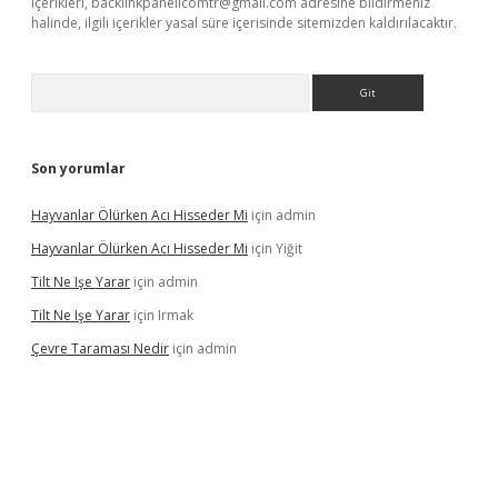
içerikleri,
backlinkpanelicomtr@gmail.com
adresine bildirmeniz
halinde, ilgili içerikler yasal süre içerisinde sitemizden kaldırılacaktır.
Arama
Son yorumlar
Hayvanlar Ölürken Acı Hisseder Mi
için
admin
Hayvanlar Ölürken Acı Hisseder Mi
için
Yiğit
Tilt Ne Işe Yarar
için
admin
Tilt Ne Işe Yarar
için
Irmak
Çevre Taraması Nedir
için
admin