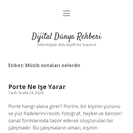
menüyü
Anasayfa
aç
Gizlilik Politikası
Dijital Dünya Rehberi
Yasal Uyarı
Teknolojiyle dolu keyifli bir macera!
Hakkımızda
Etiket:
Müzik notaları nelerdir
Porte Ne Işe Yarar
Tarih: Aralık 24, 2024
Porte hangi alana girer? Portre, bir kişinin yüzünü
ve yüz ifadelerini resim, fotoğraf, heykel ve benzeri
sanat formlarında tasvir ederek oluşturulan bir
çalışmadır. Bu çalışmaların amacı, kişinin