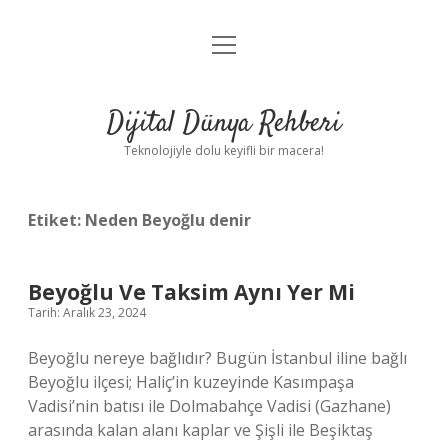
menüyü
Anasayfa
aç
Gizlilik Politikası
Dijital Dünya Rehberi
Yasal Uyarı
Teknolojiyle dolu keyifli bir macera!
Hakkımızda
Etiket:
Neden Beyoğlu denir
Beyoğlu Ve Taksim Aynı Yer Mi
Tarih: Aralık 23, 2024
Beyoğlu nereye bağlıdır? Bugün İstanbul iline bağlı
Beyoğlu ilçesi; Haliç’in kuzeyinde Kasımpaşa
Vadisi’nin batısı ile Dolmabahçe Vadisi (Gazhane)
arasında kalan alanı kaplar ve Şişli ile Beşiktaş