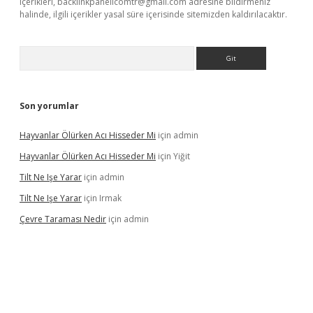
içerikleri,
backlinkpanelicomtr@gmail.com
adresine bildirmeniz
halinde, ilgili içerikler yasal süre içerisinde sitemizden kaldırılacaktır.
Arama
Son yorumlar
Hayvanlar Ölürken Acı Hisseder Mi
için
admin
Hayvanlar Ölürken Acı Hisseder Mi
için
Yiğit
Tilt Ne Işe Yarar
için
admin
Tilt Ne Işe Yarar
için
Irmak
Çevre Taraması Nedir
için
admin