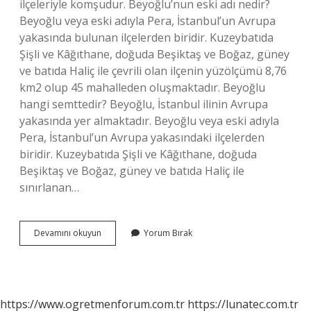
ilçeleriyle komşudur. Beyoğlu’nun eski adı nedir?
Beyoğlu veya eski adıyla Pera, İstanbul’un Avrupa
yakasında bulunan ilçelerden biridir. Kuzeybatıda
Şişli ve Kâğıthane, doğuda Beşiktaş ve Boğaz, güney
ve batıda Haliç ile çevrili olan ilçenin yüzölçümü 8,76
km2 olup 45 mahalleden oluşmaktadır. Beyoğlu
hangi semttedir? Beyoğlu, İstanbul ilinin Avrupa
yakasında yer almaktadır. Beyoğlu veya eski adıyla
Pera, İstanbul’un Avrupa yakasındaki ilçelerden
biridir. Kuzeybatıda Şişli ve Kâğıthane, doğuda
Beşiktaş ve Boğaz, güney ve batıda Haliç ile
sınırlanan…
Beyoğlu
Devamını okuyun
Yorum Bırak
Ve
Taksim
Aynı
Yer
Mi
https://www.ogretmenforum.com.tr
https://lunatec.com.tr