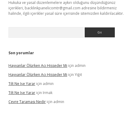
Hukuka ve yasal düzenlemelere aykırı olduğunu düşündüğünüz
içerikleri,
backlinkpanelicomtr@gmail.com
adresine bildirmeniz
halinde, ilgili içerikler yasal süre içerisinde sitemizden kaldırılacaktır.
Arama
Son yorumlar
Hayvanlar Ölürken Acı Hisseder Mi
için
admin
Hayvanlar Ölürken Acı Hisseder Mi
için
Yiğit
Tilt Ne Işe Yarar
için
admin
Tilt Ne Işe Yarar
için
Irmak
Çevre Taraması Nedir
için
admin