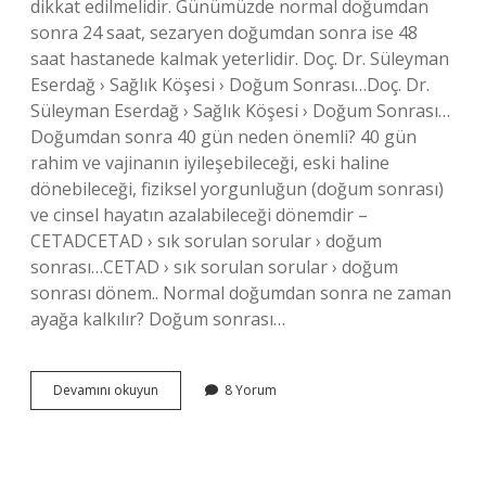
dikkat edilmelidir. Günümüzde normal doğumdan
sonra 24 saat, sezaryen doğumdan sonra ise 48
saat hastanede kalmak yeterlidir. Doç. Dr. Süleyman
Eserdağ › Sağlık Köşesi › Doğum Sonrası…Doç. Dr.
Süleyman Eserdağ › Sağlık Köşesi › Doğum Sonrası…
Doğumdan sonra 40 gün neden önemli? 40 gün
rahim ve vajinanın iyileşebileceği, eski haline
dönebileceği, fiziksel yorgunluğun (doğum sonrası)
ve cinsel hayatın azalabileceği dönemdir –
CETADCETAD › sık sorulan sorular › doğum
sonrası…CETAD › sık sorulan sorular › doğum
sonrası dönem.. Normal doğumdan sonra ne zaman
ayağa kalkılır? Doğum sonrası…
Doğumdan
Devamını okuyun
8 Yorum
Sonra
Kaç
Gün
Dinlenmeli