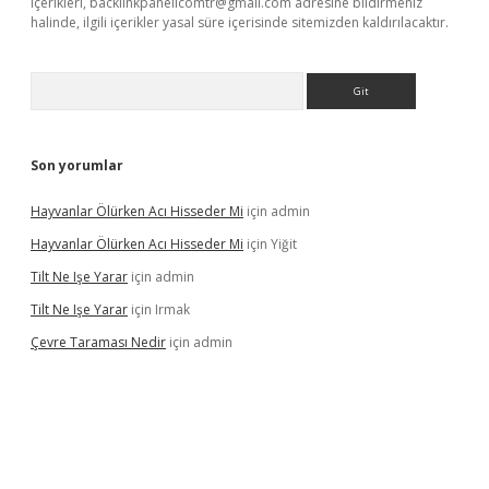
içerikleri,
backlinkpanelicomtr@gmail.com
adresine bildirmeniz
halinde, ilgili içerikler yasal süre içerisinde sitemizden kaldırılacaktır.
Arama
Son yorumlar
Hayvanlar Ölürken Acı Hisseder Mi
için
admin
Hayvanlar Ölürken Acı Hisseder Mi
için
Yiğit
Tilt Ne Işe Yarar
için
admin
Tilt Ne Işe Yarar
için
Irmak
Çevre Taraması Nedir
için
admin