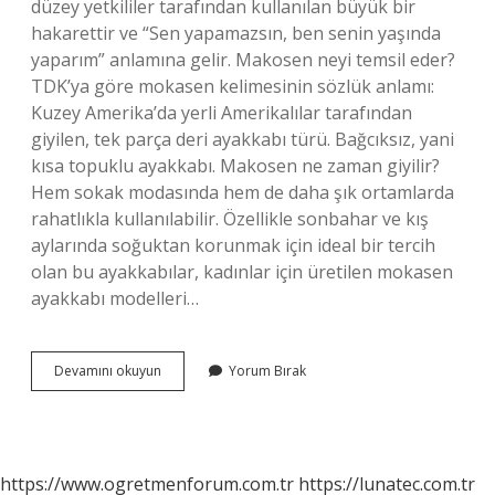
düzey yetkililer tarafından kullanılan büyük bir
hakarettir ve “Sen yapamazsın, ben senin yaşında
yaparım” anlamına gelir. Makosen neyi temsil eder?
TDK’ya göre mokasen kelimesinin sözlük anlamı:
Kuzey Amerika’da yerli Amerikalılar tarafından
giyilen, tek parça deri ayakkabı türü. Bağcıksız, yani
kısa topuklu ayakkabı. Makosen ne zaman giyilir?
Hem sokak modasında hem de daha şık ortamlarda
rahatlıkla kullanılabilir. Özellikle sonbahar ve kış
aylarında soğuktan korunmak için ideal bir tercih
olan bu ayakkabılar, kadınlar için üretilen mokasen
ayakkabı modelleri…
Makosen
Devamını okuyun
Yorum Bırak
Kim
Giyer
https://www.ogretmenforum.com.tr
https://lunatec.com.tr