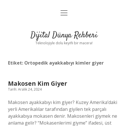
menüyü
Anasayfa
aç
Gizlilik Politikası
Dijital Dünya Rehberi
Yasal Uyarı
Teknolojiyle dolu keyifli bir macera!
Hakkımızda
Etiket:
Ortopedik ayakkabıyı kimler giyer
Makosen Kim Giyer
Tarih: Aralık 24, 2024
Makosen ayakkabıyı kim giyer? Kuzey Amerika’daki
yerli Amerikalılar tarafından giyilen tek parçalı
ayakkabıya mokasen denir. Makosenleri giymek ne
anlama gelir? “Mokasenlerimi giyme” ifadesi, üst