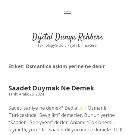
menüyü
Anasayfa
aç
Gizlilik Politikası
Dijital Dünya Rehberi
Yasal Uyarı
Teknolojiyle dolu keyifli bir macera!
Hakkımızda
Etiket:
Osmanlıca aşkım yerine ne denir
Saadet Duymak Ne Demek
Tarih: Aralık 28, 2024
Sadeti saniye ne demek? Bedia
| Osmanlı
Türkçesinde “Sevgilim” demezler. Bunun yerine
“Saadet-i Seniyyem” derler. Anlamı “Çok önemli,
kıymetli, yüce”dir. Saadet diliyorum ne demek? TDK