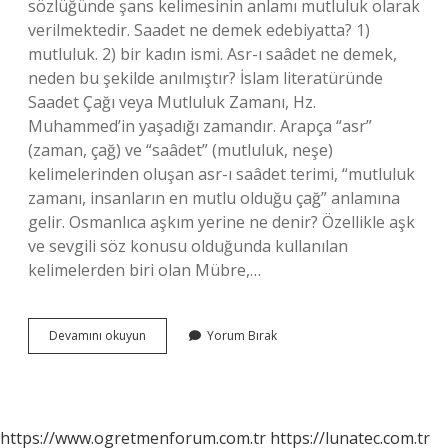
sözlüğünde şans kelimesinin anlamı mutluluk olarak
verilmektedir. Saadet ne demek edebiyatta? 1)
mutluluk. 2) bir kadın ismi. Asr-ı saâdet ne demek,
neden bu şekilde anılmıştır? İslam literatüründe
Saadet Çağı veya Mutluluk Zamanı, Hz.
Muhammed’in yaşadığı zamandır. Arapça “asr”
(zaman, çağ) ve “saâdet” (mutluluk, neşe)
kelimelerinden oluşan asr-ı saâdet terimi, “mutluluk
zamanı, insanların en mutlu olduğu çağ” anlamına
gelir. Osmanlıca aşkım yerine ne denir? Özellikle aşk
ve sevgili söz konusu olduğunda kullanılan
kelimelerden biri olan Mübre,…
Saadet
Devamını okuyun
Yorum Bırak
Duymak
Ne
Demek
https://www.ogretmenforum.com.tr
https://lunatec.com.tr