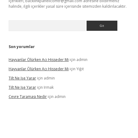
içerikleri,
backlinkpanelicomtr@gmail.com
adresine bildirmeniz
halinde, ilgili içerikler yasal süre içerisinde sitemizden kaldırılacaktır.
Arama
Son yorumlar
Hayvanlar Ölürken Acı Hisseder Mi
için
admin
Hayvanlar Ölürken Acı Hisseder Mi
için
Yiğit
Tilt Ne Işe Yarar
için
admin
Tilt Ne Işe Yarar
için
Irmak
Çevre Taraması Nedir
için
admin