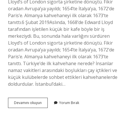
Lloyd’s of London sigorta şirketine dönüştü. Fikir
oradan Avrupa’ya yayıldı; 1654’te İtalya’ya, 1672’de
Paris’e. Almanya kahvehaneyi ilk olarak 1673’te
tanıttı.6 Şubat 2019Aslında, 1668’de Edward Lloyd
tarafından işletilen küçük bir kafe böyle bir iş
merkeziydi. Bu, sonunda hala varlığını sürdüren
Lloyd’s of London sigorta şirketine dönüştü. Fikir
oradan Avrupa’ya yayıldı; 1654’te İtalya’ya, 1672’de
Paris’e. Almanya kahvehaneyi ilk olarak 1673’te
tanıttı. Türkiye’de ilk kahvehane nerede? İnsanlar
namaz vakitleri arasındaki boşlukları çay içtikleri ve
küçük kulübelerde sohbet ettikleri kahvehanelerde
doldurdular. İstanbul’daki…
Dünyada
Devamını okuyun
Yorum Bırak
Ilk
Kahvehane
Nerede
Açıldı