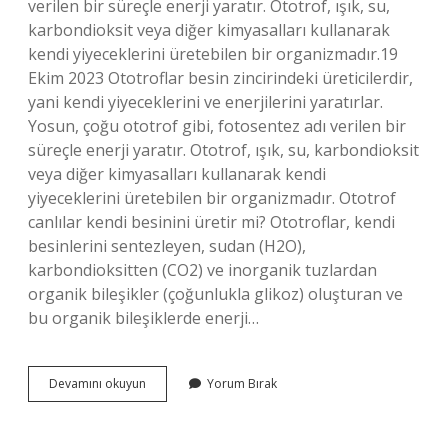
verilen bir süreçle enerji yaratır. Ototrof, ışık, su,
karbondioksit veya diğer kimyasalları kullanarak
kendi yiyeceklerini üretebilen bir organizmadır.19
Ekim 2023 Ototroflar besin zincirindeki üreticilerdir,
yani kendi yiyeceklerini ve enerjilerini yaratırlar.
Yosun, çoğu ototrof gibi, fotosentez adı verilen bir
süreçle enerji yaratır. Ototrof, ışık, su, karbondioksit
veya diğer kimyasalları kullanarak kendi
yiyeceklerini üretebilen bir organizmadır. Ototrof
canlılar kendi besinini üretir mi? Ototroflar, kendi
besinlerini sentezleyen, sudan (H2O),
karbondioksitten (CO2) ve inorganik tuzlardan
organik bileşikler (çoğunlukla glikoz) oluşturan ve
bu organik bileşiklerde enerji…
Ototrof
Devamını okuyun
Yorum Bırak
Canlılar
Ne
Üretir