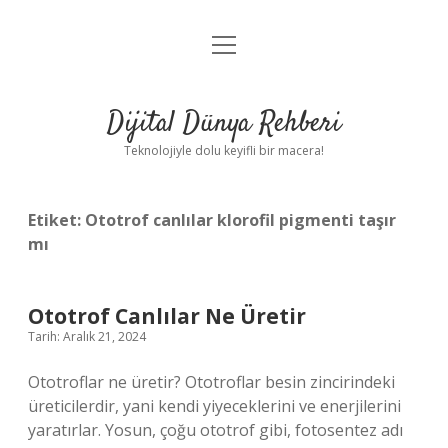
menüyü
Anasayfa
aç
Gizlilik Politikası
Dijital Dünya Rehberi
Yasal Uyarı
Teknolojiyle dolu keyifli bir macera!
Hakkımızda
Etiket:
Ototrof canlılar klorofil pigmenti taşır
mı
Ototrof Canlılar Ne Üretir
Tarih: Aralık 21, 2024
Ototroflar ne üretir? Ototroflar besin zincirindeki
üreticilerdir, yani kendi yiyeceklerini ve enerjilerini
yaratırlar. Yosun, çoğu ototrof gibi, fotosentez adı