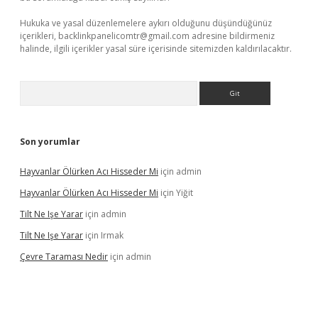
Hukuka ve yasal düzenlemelere aykırı olduğunu düşündüğünüz
içerikleri,
backlinkpanelicomtr@gmail.com
adresine bildirmeniz
halinde, ilgili içerikler yasal süre içerisinde sitemizden kaldırılacaktır.
Arama
Son yorumlar
Hayvanlar Ölürken Acı Hisseder Mi
için
admin
Hayvanlar Ölürken Acı Hisseder Mi
için
Yiğit
Tilt Ne Işe Yarar
için
admin
Tilt Ne Işe Yarar
için
Irmak
Çevre Taraması Nedir
için
admin