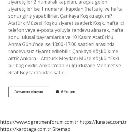
ziyaretçiler 2 numaralı kapıdan, araçsız gelen
ziyaretçiler ise 1 numaralı kapıdan (hafta içi ve hafta
sonu) giriş yapabilirler. Çankaya Köşkü açık mı?
Atatürk Müzesi Köşkü ziyaret saatleri: Köşk, hafta içi
telefon veya e-posta yoluyla randevu alınarak, hafta
sonu, ulusal bayramlarda ve 10 Kasım Atatürk’ü
Anma Günü’nde ise 13:00-17:00 saatleri arasında
randevusuz ziyaret edilebilir. Çankaya Köşkü kime
aitti? Ankara – Atatürk Meydanı Müze Köşkü. “Eski
bir bağ evidir. Ankara’dan Bulgurluzade Mehmet ve
Rıfat Bey tarafından satın…
Çankaya
Devamını okuyun
6 Yorum
Köşkü
Kullanılıyor
Mu
https://www.ogretmenforum.com.tr
https://lunatec.com.tr
https://karotaga.com.tr
Sitemap