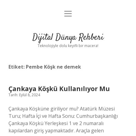
menüyü
Anasayfa
aç
Gizlilik Politikası
Dijital Dünya Rehberi
Yasal Uyarı
Teknolojiyle dolu keyifli bir macera!
Hakkımızda
Etiket:
Pembe Köşk ne demek
Çankaya Köşkü Kullanılıyor Mu
Tarih: Eylül 8, 2024
Çankaya Köşküne giriliyor mu? Atatürk Müzesi
Turu; Hafta İçi ve Hafta Sonu: Cumhurbaşkanlığı
Çankaya Köşkü Yerleşkesi 1 ve 2 numaralı
kapılardan giriş yapmaktadır. Araçla gelen