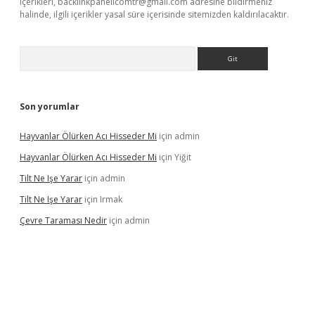
içerikleri,
backlinkpanelicomtr@gmail.com
adresine bildirmeniz
halinde, ilgili içerikler yasal süre içerisinde sitemizden kaldırılacaktır.
Arama
Son yorumlar
Hayvanlar Ölürken Acı Hisseder Mi
için
admin
Hayvanlar Ölürken Acı Hisseder Mi
için
Yiğit
Tilt Ne Işe Yarar
için
admin
Tilt Ne Işe Yarar
için
Irmak
Çevre Taraması Nedir
için
admin