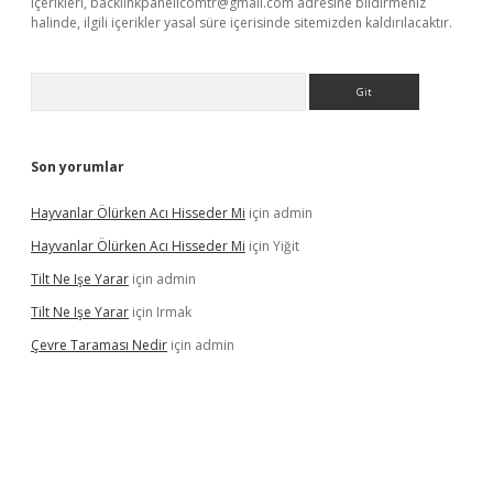
içerikleri,
backlinkpanelicomtr@gmail.com
adresine bildirmeniz
halinde, ilgili içerikler yasal süre içerisinde sitemizden kaldırılacaktır.
Arama
Son yorumlar
Hayvanlar Ölürken Acı Hisseder Mi
için
admin
Hayvanlar Ölürken Acı Hisseder Mi
için
Yiğit
Tilt Ne Işe Yarar
için
admin
Tilt Ne Işe Yarar
için
Irmak
Çevre Taraması Nedir
için
admin