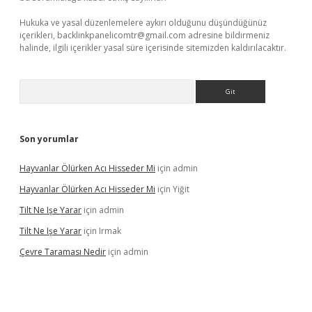
Hukuka ve yasal düzenlemelere aykırı olduğunu düşündüğünüz
içerikleri,
backlinkpanelicomtr@gmail.com
adresine bildirmeniz
halinde, ilgili içerikler yasal süre içerisinde sitemizden kaldırılacaktır.
Arama
Son yorumlar
Hayvanlar Ölürken Acı Hisseder Mi
için
admin
Hayvanlar Ölürken Acı Hisseder Mi
için
Yiğit
Tilt Ne Işe Yarar
için
admin
Tilt Ne Işe Yarar
için
Irmak
Çevre Taraması Nedir
için
admin