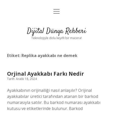
menüyü
Anasayfa
aç
Gizlilik Politikası
Dijital Dünya Rehberi
Yasal Uyarı
Teknolojiyle dolu keyifli bir macera!
Hakkımızda
Etiket:
Replika ayakkabı ne demek
Orjinal Ayakkabı Farkı Nedir
Tarih: Aralık 18, 2024
Ayakkabının orijinalliği nasıl anlaşılır? Orijinal
ayakkabılar üretici tarafından atanan bir barkod
numarasıyla satılır. Bu barkod numarası ayakkabı
kutusu ve etiketlerinde bulunur. Barkod