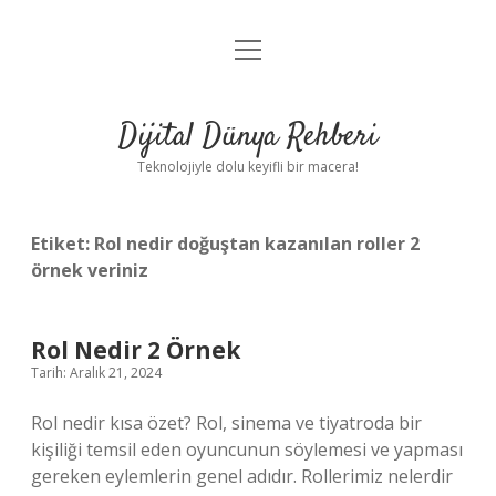
menüyü
Anasayfa
aç
Gizlilik Politikası
Dijital Dünya Rehberi
Yasal Uyarı
Teknolojiyle dolu keyifli bir macera!
Hakkımızda
Etiket:
Rol nedir doğuştan kazanılan roller 2
örnek veriniz
Rol Nedir 2 Örnek
Tarih: Aralık 21, 2024
Rol nedir kısa özet? Rol, sinema ve tiyatroda bir
kişiliği temsil eden oyuncunun söylemesi ve yapması
gereken eylemlerin genel adıdır. Rollerimiz nelerdir