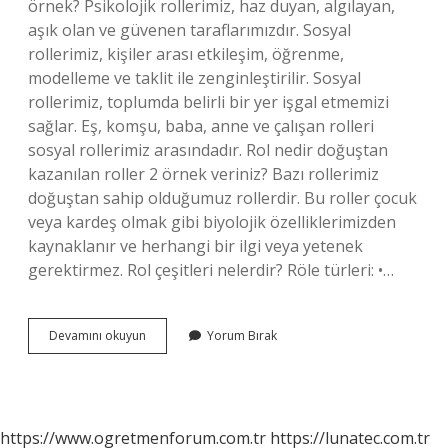
örnek? Psikolojik rollerimiz, haz duyan, algılayan,
aşık olan ve güvenen taraflarımızdır. Sosyal
rollerimiz, kişiler arası etkileşim, öğrenme,
modelleme ve taklit ile zenginleştirilir. Sosyal
rollerimiz, toplumda belirli bir yer işgal etmemizi
sağlar. Eş, komşu, baba, anne ve çalışan rolleri
sosyal rollerimiz arasındadır. Rol nedir doğuştan
kazanılan roller 2 örnek veriniz? Bazı rollerimiz
doğuştan sahip olduğumuz rollerdir. Bu roller çocuk
veya kardeş olmak gibi biyolojik özelliklerimizden
kaynaklanır ve herhangi bir ilgi veya yetenek
gerektirmez. Rol çeşitleri nelerdir? Röle türleri: •…
Rol
Devamını okuyun
Yorum Bırak
Nedir
2
Örnek
https://www.ogretmenforum.com.tr
https://lunatec.com.tr