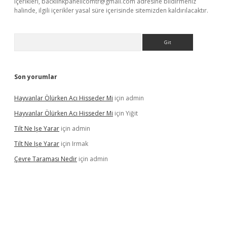
içerikleri,
backlinkpanelicomtr@gmail.com
adresine bildirmeniz
halinde, ilgili içerikler yasal süre içerisinde sitemizden kaldırılacaktır.
Arama
Son yorumlar
Hayvanlar Ölürken Acı Hisseder Mi
için
admin
Hayvanlar Ölürken Acı Hisseder Mi
için
Yiğit
Tilt Ne Işe Yarar
için
admin
Tilt Ne Işe Yarar
için
Irmak
Çevre Taraması Nedir
için
admin