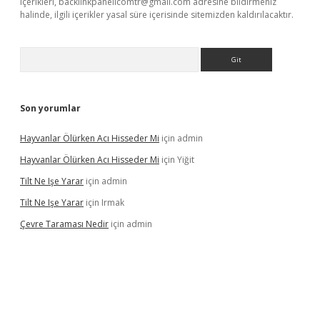
içerikleri,
backlinkpanelicomtr@gmail.com
adresine bildirmeniz
halinde, ilgili içerikler yasal süre içerisinde sitemizden kaldırılacaktır.
Arama
Son yorumlar
Hayvanlar Ölürken Acı Hisseder Mi
için
admin
Hayvanlar Ölürken Acı Hisseder Mi
için
Yiğit
Tilt Ne Işe Yarar
için
admin
Tilt Ne Işe Yarar
için
Irmak
Çevre Taraması Nedir
için
admin