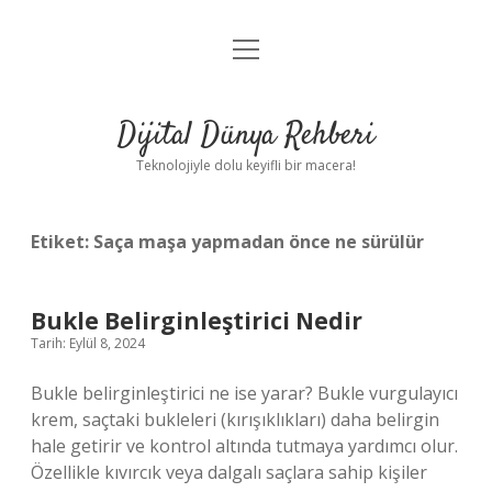
menüyü
Anasayfa
aç
Gizlilik Politikası
Dijital Dünya Rehberi
Yasal Uyarı
Teknolojiyle dolu keyifli bir macera!
Hakkımızda
Etiket:
Saça maşa yapmadan önce ne sürülür
Bukle Belirginleştirici Nedir
Tarih: Eylül 8, 2024
Bukle belirginleştirici ne ise yarar? Bukle vurgulayıcı
krem, saçtaki bukleleri (kırışıklıkları) daha belirgin
hale getirir ve kontrol altında tutmaya yardımcı olur.
Özellikle kıvırcık veya dalgalı saçlara sahip kişiler