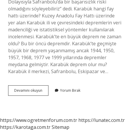
Dolayısıyla Safranbolu’da bir başarısızlık riski
olmadığını söyleyebiliriz” dedi. Karabük hangi fay
hattı üzerinde? Kuzey Anadolu Fay Hattı üzerinde
yer alan Karabük ili ve çevresindeki depremlerin veri
madenciliği ve istatistiksel yöntemler kullanılarak
incelenmesi. Karabük’te en büyük deprem ne zaman
oldu? Bu bir öncü depremdir. Karabük’te geçmişte
büyük bir deprem yaşanmamış ancak 1944, 1950,
1957, 1968, 1977 ve 1999 yıllarında depremler
meydana gelmiştir. Karabük deprem olur mu?
Karabük il merkezi, Safranbolu, Eskipazar ve…
Safranboluda
Devamını okuyun
Yorum Bırak
Fay
Hattı
Var
Mı
https://www.ogretmenforum.com.tr
https://lunatec.com.tr
https://karotaga.com.tr
Sitemap