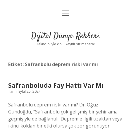
menüyü
Anasayfa
aç
Gizlilik Politikası
Dijital Dünya Rehberi
Yasal Uyarı
Teknolojiyle dolu keyifli bir macera!
Hakkımızda
Etiket:
Safranbolu deprem riski var mı
Safranboluda Fay Hattı Var Mı
Tarih: Eylül 25, 2024
Safranbolu deprem riski var mı? Dr. Oğuz
Gündoğdu, “Safranbolu çok gelişmiş bir şehir ama
geçmişiyle de bağlantılı. Depremle ilgili uzaktan veya
ikinci koldan bir etki olursa çok zor görünüyor.