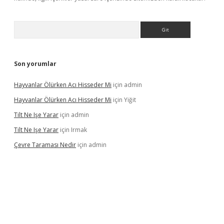
Arama
Son yorumlar
Hayvanlar Ölürken Acı Hisseder Mi
için
admin
Hayvanlar Ölürken Acı Hisseder Mi
için
Yiğit
Tilt Ne Işe Yarar
için
admin
Tilt Ne Işe Yarar
için
Irmak
Çevre Taraması Nedir
için
admin
iriş