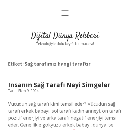
menüyü
Anasayfa
aç
Gizlilik Politikası
Dijital Dünya Rehberi
Yasal Uyarı
Teknolojiyle dolu keyifli bir macera!
Hakkımızda
Etiket:
Sağ tarafımız hangi taraftır
Insanın Sağ Tarafı Neyi Simgeler
Tarih: Ekim 9, 2024
Vücudun sağ tarafı kimi temsil eder? Vücudun sağ
tarafı erkek babayı, sol tarafı kadın anneyi, ön tarafı
pozitif enerjiyi ve arka tarafı negatif enerjiyi temsil
eder. Genellikle gökyüzü erkek babayı, dünya ise