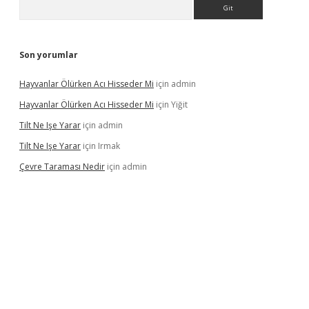
Arama
Son yorumlar
Hayvanlar Ölürken Acı Hisseder Mi
için
admin
Hayvanlar Ölürken Acı Hisseder Mi
için
Yiğit
Tilt Ne Işe Yarar
için
admin
Tilt Ne Işe Yarar
için
Irmak
Çevre Taraması Nedir
için
admin
iriş