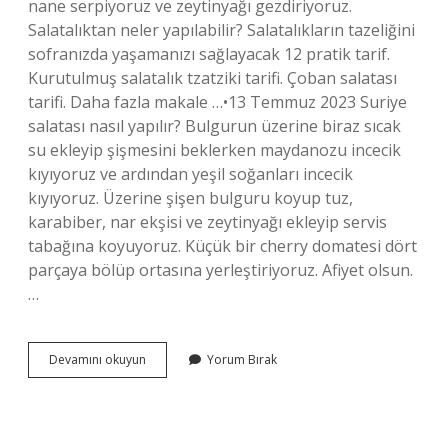
nane serpiyoruz ve zeytinyağı gezdiriyoruz.
Salatalıktan neler yapılabilir? Salatalıkların tazeliğini
sofranızda yaşamanızı sağlayacak 12 pratik tarif.
Kurutulmuş salatalık tzatziki tarifi. Çoban salatası
tarifi. Daha fazla makale …•13 Temmuz 2023 Suriye
salatası nasıl yapılır? Bulgurun üzerine biraz sıcak
su ekleyip şişmesini beklerken maydanozu incecik
kıyıyoruz ve ardından yeşil soğanları incecik
kıyıyoruz. Üzerine şişen bulguru koyup tuz,
karabiber, nar ekşisi ve zeytinyağı ekleyip servis
tabağına koyuyoruz. Küçük bir cherry domatesi dört
parçaya bölüp ortasına yerleştiriyoruz. Afiyet olsun.
…
Salatalık
Devamını okuyun
Yorum Bırak
Salatası
Nasıl
Yapılır