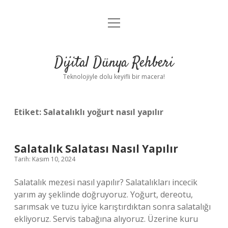
menüyü
Anasayfa
aç
Gizlilik Politikası
Dijital Dünya Rehberi
Yasal Uyarı
Teknolojiyle dolu keyifli bir macera!
Hakkımızda
Etiket:
Salatalıklı yoğurt nasıl yapılır
Salatalık Salatası Nasıl Yapılır
Tarih: Kasım 10, 2024
Salatalık mezesi nasıl yapılır? Salatalıkları incecik
yarım ay şeklinde doğruyoruz. Yoğurt, dereotu,
sarımsak ve tuzu iyice karıştırdıktan sonra salatalığı
ekliyoruz. Servis tabağına alıyoruz. Üzerine kuru