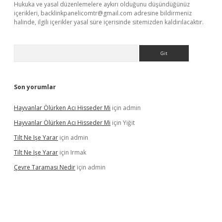
Hukuka ve yasal düzenlemelere aykırı olduğunu düşündüğünüz
içerikleri,
backlinkpanelicomtr@gmail.com
adresine bildirmeniz
halinde, ilgili içerikler yasal süre içerisinde sitemizden kaldırılacaktır.
Arama
Son yorumlar
Hayvanlar Ölürken Acı Hisseder Mi
için
admin
Hayvanlar Ölürken Acı Hisseder Mi
için
Yiğit
Tilt Ne Işe Yarar
için
admin
Tilt Ne Işe Yarar
için
Irmak
Çevre Taraması Nedir
için
admin