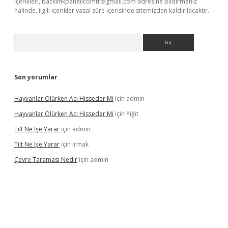
içerikleri,
backlinkpanelicomtr@gmail.com
adresine bildirmeniz
halinde, ilgili içerikler yasal süre içerisinde sitemizden kaldırılacaktır.
Arama
Son yorumlar
Hayvanlar Ölürken Acı Hisseder Mi
için
admin
Hayvanlar Ölürken Acı Hisseder Mi
için
Yiğit
Tilt Ne Işe Yarar
için
admin
Tilt Ne Işe Yarar
için
Irmak
Çevre Taraması Nedir
için
admin