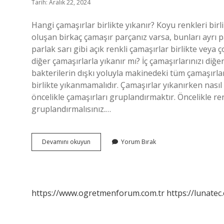
Tarih: Aralık 22, 2024
Hangi çamaşırlar birlikte yıkanır? Koyu renkleri birl
oluşan birkaç çamaşır parçanız varsa, bunları ayrı pa
parlak sarı gibi açık renkli çamaşırlar birlikte veya ç
diğer çamaşırlarla yıkanır mı? İç çamaşırlarınızı diğe
bakterilerin dışkı yoluyla makinedeki tüm çamaşırlar
birlikte yıkanmamalıdır. Çamaşırlar yıkanırken nasıl 
öncelikle çamaşırları gruplandırmaktır. Öncelikle 
gruplandırmalısınız.…
Hangi
Devamını okuyun
Yorum Bırak
Çamaşırlar
Ayrı
Yıkanır
https://www.ogretmenforum.com.tr
https://lunatec