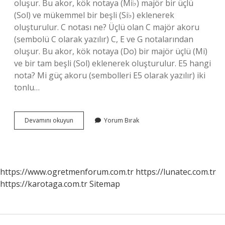
oluşur. Bu akor, kök notaya (Mi♭) majör bir üçlü
(Sol) ve mükemmel bir beşli (Si♭) eklenerek
oluşturulur. C notası ne? Üçlü olan C majör akoru
(sembolü C olarak yazılır) C, E ve G notalarından
oluşur. Bu akor, kök notaya (Do) bir majör üçlü (Mi)
ve bir tam beşli (Sol) eklenerek oluşturulur. E5 hangi
nota? Mi güç akoru (sembolleri E5 olarak yazılır) iki
tonlu…
G
Devamını okuyun
Yorum Bırak
Harfi
Hangi
Nota
https://www.ogretmenforum.com.tr
https://lunatec.com.tr
https://karotaga.com.tr
Sitemap