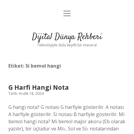
menüyü
Anasayfa
aç
Gizlilik Politikası
Dijital Dünya Rehberi
Yasal Uyarı
Teknolojiyle dolu keyifli bir macera!
Hakkımızda
Etiket:
Si bemol hangi
G Harfi Hangi Nota
Tarih: Aralık 18, 2024
G hangi nota? G notası G harfiyle gösterilir. A notası
A harfiyle gösterilir. Si notası B harfiyle gösterilir. Mi
bemol hangi nota? Mi bemol majör akoru (Eb olarak
yazılır), bir üçlüdür ve Mi♭, Sol ve Si♭ notalarından