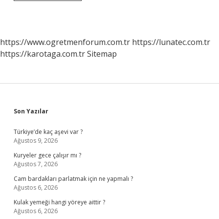
Kurutma
Makinesi
Ve
Çamaşır
Makinesi
https://www.ogretmenforum.com.tr
https://lunatec.com.tr
Aynı
https://karotaga.com.tr
Sitemap
Anda
Çalışır
Mı
Sidebar
Son Yazılar
Türkiye’de kaç aşevi var ?
Ağustos 9, 2026
Kuryeler gece çalışır mı ?
Ağustos 7, 2026
Cam bardakları parlatmak için ne yapmalı ?
Ağustos 6, 2026
Kulak yemeği hangi yöreye aittir ?
Ağustos 6, 2026