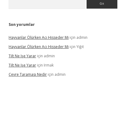
Arama
Son yorumlar
Hayvanlar Ölürken Acı Hisseder Mi
için
admin
Hayvanlar Ölürken Acı Hisseder Mi
için
Yiğit
Tilt Ne Işe Yarar
için
admin
Tilt Ne Işe Yarar
için
Irmak
Çevre Taraması Nedir
için
admin
t giriş