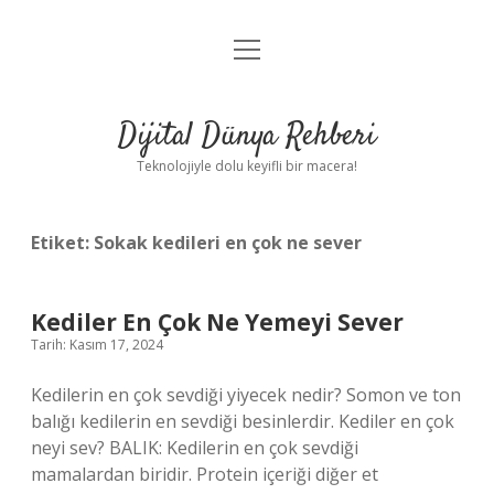
menüyü
Anasayfa
aç
Gizlilik Politikası
Dijital Dünya Rehberi
Yasal Uyarı
Teknolojiyle dolu keyifli bir macera!
Hakkımızda
Etiket:
Sokak kedileri en çok ne sever
Kediler En Çok Ne Yemeyi Sever
Tarih: Kasım 17, 2024
Kedilerin en çok sevdiği yiyecek nedir? Somon ve ton
balığı kedilerin en sevdiği besinlerdir. Kediler en çok
neyi sev? BALIK: Kedilerin en çok sevdiği
mamalardan biridir. Protein içeriği diğer et