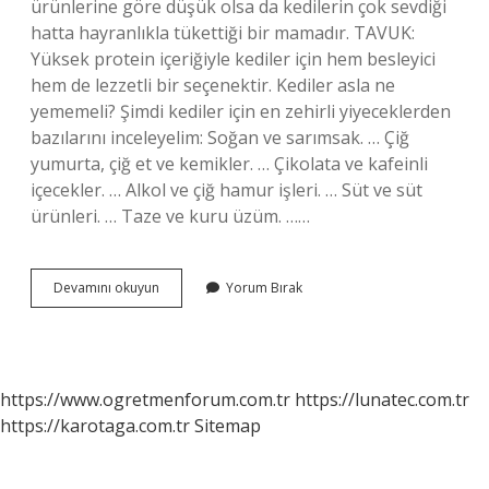
ürünlerine göre düşük olsa da kedilerin çok sevdiği
hatta hayranlıkla tükettiği bir mamadır. TAVUK:
Yüksek protein içeriğiyle kediler için hem besleyici
hem de lezzetli bir seçenektir. Kediler asla ne
yememeli? Şimdi kediler için en zehirli yiyeceklerden
bazılarını inceleyelim: Soğan ve sarımsak. … Çiğ
yumurta, çiğ et ve kemikler. … Çikolata ve kafeinli
içecekler. … Alkol ve çiğ hamur işleri. … Süt ve süt
ürünleri. … Taze ve kuru üzüm. ……
Kediler
Devamını okuyun
Yorum Bırak
En
Çok
Ne
Yemeyi
Sever
https://www.ogretmenforum.com.tr
https://lunatec.com.tr
https://karotaga.com.tr
Sitemap