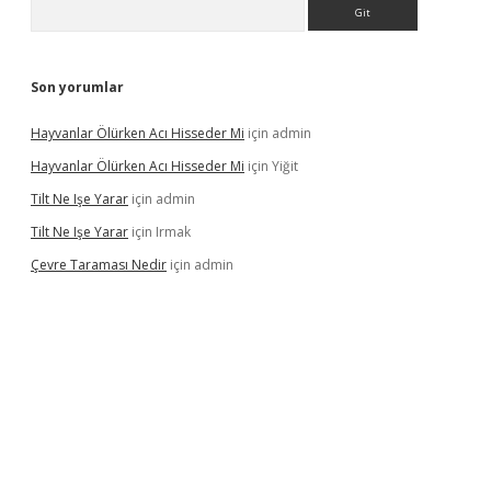
Arama
Son yorumlar
Hayvanlar Ölürken Acı Hisseder Mi
için
admin
Hayvanlar Ölürken Acı Hisseder Mi
için
Yiğit
Tilt Ne Işe Yarar
için
admin
Tilt Ne Işe Yarar
için
Irmak
Çevre Taraması Nedir
için
admin
iriş