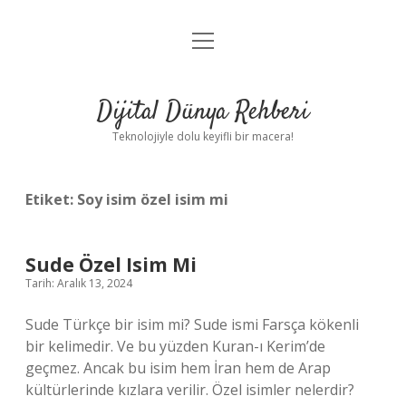
menüyü
Anasayfa
aç
Gizlilik Politikası
Dijital Dünya Rehberi
Yasal Uyarı
Teknolojiyle dolu keyifli bir macera!
Hakkımızda
Etiket:
Soy isim özel isim mi
Sude Özel Isim Mi
Tarih: Aralık 13, 2024
Sude Türkçe bir isim mi? Sude ismi Farsça kökenli
bir kelimedir. Ve bu yüzden Kuran-ı Kerim’de
geçmez. Ancak bu isim hem İran hem de Arap
kültürlerinde kızlara verilir. Özel isimler nelerdir?