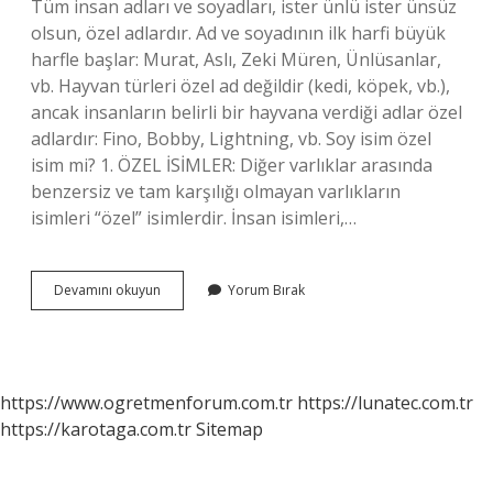
Tüm insan adları ve soyadları, ister ünlü ister ünsüz
olsun, özel adlardır. Ad ve soyadının ilk harfi büyük
harfle başlar: Murat, Aslı, Zeki Müren, Ünlüsanlar,
vb. Hayvan türleri özel ad değildir (kedi, köpek, vb.),
ancak insanların belirli bir hayvana verdiği adlar özel
adlardır: Fino, Bobby, Lightning, vb. Soy isim özel
isim mi? 1. ÖZEL İSİMLER: Diğer varlıklar arasında
benzersiz ve tam karşılığı olmayan varlıkların
isimleri “özel” isimlerdir. İnsan isimleri,…
Sude
Devamını okuyun
Yorum Bırak
Özel
Isim
Mi
https://www.ogretmenforum.com.tr
https://lunatec.com.tr
https://karotaga.com.tr
Sitemap