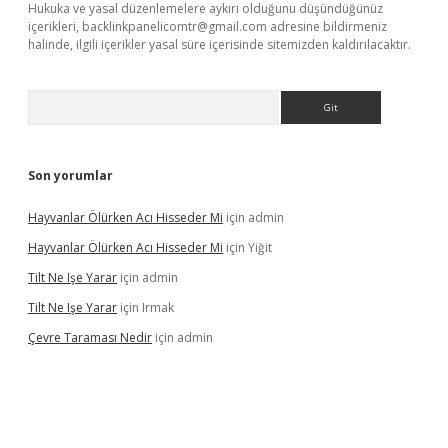
Hukuka ve yasal düzenlemelere aykırı olduğunu düşündüğünüz
içerikleri,
backlinkpanelicomtr@gmail.com
adresine bildirmeniz
halinde, ilgili içerikler yasal süre içerisinde sitemizden kaldırılacaktır.
Arama
Son yorumlar
Hayvanlar Ölürken Acı Hisseder Mi
için
admin
Hayvanlar Ölürken Acı Hisseder Mi
için
Yiğit
Tilt Ne Işe Yarar
için
admin
Tilt Ne Işe Yarar
için
Irmak
Çevre Taraması Nedir
için
admin