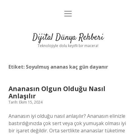
menüyü
Anasayfa
aç
Gizlilik Politikası
Dijital Dünya Rehberi
Yasal Uyarı
Teknolojiyle dolu keyifli bir macera!
Hakkımızda
Etiket:
Soyulmuş ananas kaç gün dayanır
Ananasın Olgun Olduğu Nasıl
Anlaşılır
Tarih: Ekim 15, 2024
Ananasın iyi olduğu nasıl anlaşılır? Ananasın elinizle
bastırdığınızda çok sert veya çok yumuşak olması iyi
bir işaret değildir. Orta sertlikte ananaslar tüketime