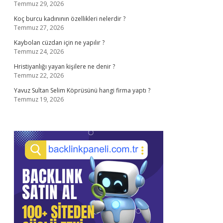
Temmuz 29, 2026
Koç burcu kadınının özellikleri nelerdir ?
Temmuz 27, 2026
Kaybolan cüzdan için ne yapılır ?
Temmuz 24, 2026
Hristiyanlığı yayan kişilere ne denir ?
Temmuz 22, 2026
Yavuz Sultan Selim Köprüsünü hangi firma yaptı ?
Temmuz 19, 2026