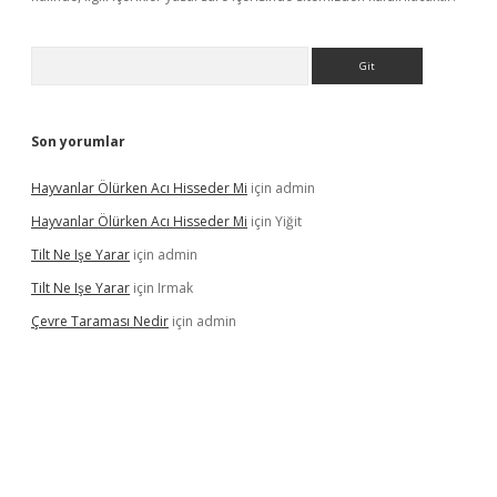
Arama
Son yorumlar
Hayvanlar Ölürken Acı Hisseder Mi
için
admin
Hayvanlar Ölürken Acı Hisseder Mi
için
Yiğit
Tilt Ne Işe Yarar
için
admin
Tilt Ne Işe Yarar
için
Irmak
Çevre Taraması Nedir
için
admin
giriş