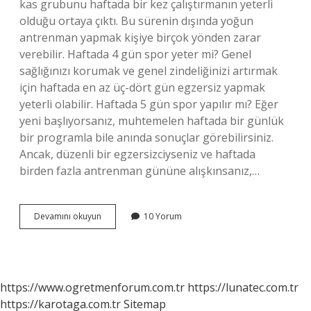
kas grubunu haftada bir kez çalıştırmanın yeterli
olduğu ortaya çıktı. Bu sürenin dışında yoğun
antrenman yapmak kişiye birçok yönden zarar
verebilir. Haftada 4 gün spor yeter mi? Genel
sağlığınızı korumak ve genel zindeliğinizi artırmak
için haftada en az üç-dört gün egzersiz yapmak
yeterli olabilir. Haftada 5 gün spor yapılır mı? Eğer
yeni başlıyorsanız, muhtemelen haftada bir günlük
bir programla bile anında sonuçlar görebilirsiniz.
Ancak, düzenli bir egzersizciyseniz ve haftada
birden fazla antrenman gününe alışkınsanız,…
1
Devamını okuyun
10 Yorum
Haftada
Kaç
Gün
Spor
Yapılmalı
https://www.ogretmenforum.com.tr
https://lunatec.com.tr
https://karotaga.com.tr
Sitemap