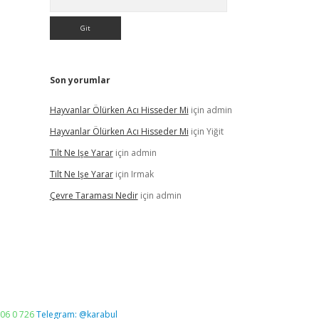
Son yorumlar
Hayvanlar Ölürken Acı Hisseder Mi
için
admin
Hayvanlar Ölürken Acı Hisseder Mi
için
Yiğit
Tilt Ne Işe Yarar
için
admin
Tilt Ne Işe Yarar
için
Irmak
Çevre Taraması Nedir
için
admin
06 0 726
Telegram: @karabul