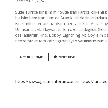
Tarih: Aralık 13, 2024
Sude Türkçe bir isim mi? Sude ismi Farsça kökenli 
bu isim hem İran hem de Arap kültürlerinde kızlara ve
ister ünlü ister ünsüz olsun, özel adlardır. Ad ve soy
Ünlüsanlar, vb. Hayvan türleri özel ad değildir (kedi,
özel adlardır: Fino, Bobby, Lightning, vb. Soy isim ö
benzersiz ve tam karşılığı olmayan varlıkların isimleri
Sude
Devamını okuyun
Yorum Bırak
Özel
Isim
Mi
https://www.ogretmenforum.com.tr
https://lunatec