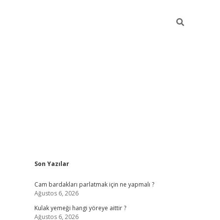
Sidebar
Son Yazılar
hiltonbet giriş
Cam bardakları parlatmak için ne yapmalı ?
Ağustos 6, 2026
Kulak yemeği hangi yöreye aittir ?
Ağustos 6, 2026