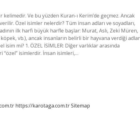
bir kelimedir. Ve bu yüzden Kuran-ı Kerim’de geçmez. Ancak
rilir. Özel isimler nelerdir? Tüm insan adları ve soyadları,
adının ilk harfi büyük harfle başlar: Murat, Aslı, Zeki Müren,
 köpek, vb.), ancak insanların belirli bir hayvana verdiği adlar
zel isim mi? 1. ÖZEL İSİMLER: Diğer varlıklar arasında
 “özel” isimlerdir. İnsan isimleri,…
.com.tr
https://karotaga.com.tr
Sitemap