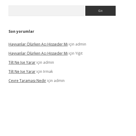
Arama
Son yorumlar
Hayvanlar Ölürken Acı Hisseder Mi
için
admin
Hayvanlar Ölürken Acı Hisseder Mi
için
Yiğit
Tilt Ne Işe Yarar
için
admin
Tilt Ne Işe Yarar
için
Irmak
Çevre Taraması Nedir
için
admin
iriş