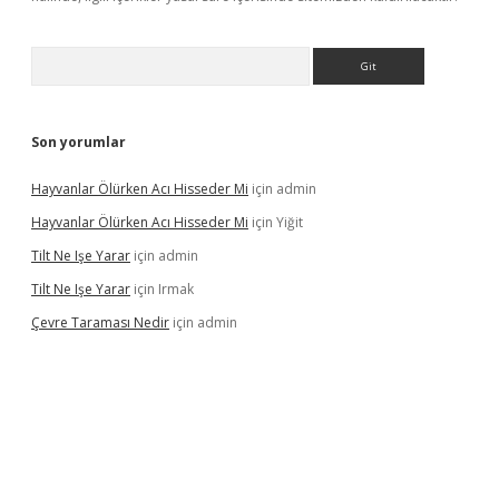
Arama
Son yorumlar
Hayvanlar Ölürken Acı Hisseder Mi
için
admin
Hayvanlar Ölürken Acı Hisseder Mi
için
Yiğit
Tilt Ne Işe Yarar
için
admin
Tilt Ne Işe Yarar
için
Irmak
Çevre Taraması Nedir
için
admin
iriş