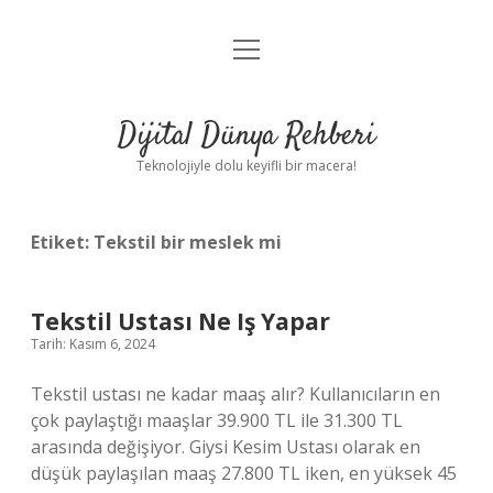
menüyü
Anasayfa
aç
Gizlilik Politikası
Dijital Dünya Rehberi
Yasal Uyarı
Teknolojiyle dolu keyifli bir macera!
Hakkımızda
Etiket:
Tekstil bir meslek mi
Tekstil Ustası Ne Iş Yapar
Tarih: Kasım 6, 2024
Tekstil ustası ne kadar maaş alır? Kullanıcıların en
çok paylaştığı maaşlar 39.900 TL ile 31.300 TL
arasında değişiyor. Giysi Kesim Ustası olarak en
düşük paylaşılan maaş 27.800 TL iken, en yüksek 45