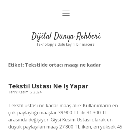
menüyü
Anasayfa
aç
Gizlilik Politikası
Dijital Dünya Rehberi
Yasal Uyarı
Teknolojiyle dolu keyifli bir macera!
Hakkımızda
Etiket:
Tekstilde ortacı maaşı ne kadar
Tekstil Ustası Ne Iş Yapar
Tarih: Kasım 6, 2024
Tekstil ustası ne kadar maaş alır? Kullanıcıların en
çok paylaştığı maaşlar 39.900 TL ile 31.300 TL
arasında değişiyor. Giysi Kesim Ustası olarak en
düşük paylaşılan maaş 27.800 TL iken, en yüksek 45