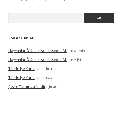
Arama
Son yorumlar
Hayvanlar Ölürken Acı Hisseder Mi
için
admin
Hayvanlar Ölürken Acı Hisseder Mi
için
Yiğit
Tilt Ne Işe Yarar
için
admin
Tilt Ne Işe Yarar
için
Irmak
Çevre Taraması Nedir
için
admin
iriş