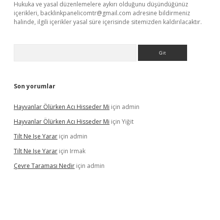
Hukuka ve yasal düzenlemelere aykırı olduğunu düşündüğünüz
içerikleri,
backlinkpanelicomtr@gmail.com
adresine bildirmeniz
halinde, ilgili içerikler yasal süre içerisinde sitemizden kaldırılacaktır.
Arama
Son yorumlar
Hayvanlar Ölürken Acı Hisseder Mi
için
admin
Hayvanlar Ölürken Acı Hisseder Mi
için
Yiğit
Tilt Ne Işe Yarar
için
admin
Tilt Ne Işe Yarar
için
Irmak
Çevre Taraması Nedir
için
admin