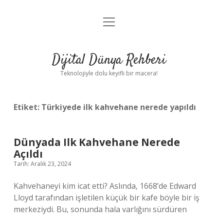
menüyü
Anasayfa
aç
Gizlilik Politikası
Dijital Dünya Rehberi
Yasal Uyarı
Teknolojiyle dolu keyifli bir macera!
Hakkımızda
Etiket:
Türkiyede ilk kahvehane nerede yapıldı
Dünyada Ilk Kahvehane Nerede
Açıldı
Tarih: Aralık 23, 2024
Kahvehaneyi kim icat etti? Aslında, 1668’de Edward
Lloyd tarafından işletilen küçük bir kafe böyle bir iş
merkeziydi. Bu, sonunda hala varlığını sürdüren