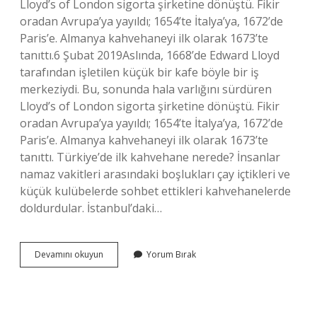
Lloyd’s of London sigorta şirketine dönüştü. Fikir
oradan Avrupa’ya yayıldı; 1654’te İtalya’ya, 1672’de
Paris’e. Almanya kahvehaneyi ilk olarak 1673’te
tanıttı.6 Şubat 2019Aslında, 1668’de Edward Lloyd
tarafından işletilen küçük bir kafe böyle bir iş
merkeziydi. Bu, sonunda hala varlığını sürdüren
Lloyd’s of London sigorta şirketine dönüştü. Fikir
oradan Avrupa’ya yayıldı; 1654’te İtalya’ya, 1672’de
Paris’e. Almanya kahvehaneyi ilk olarak 1673’te
tanıttı. Türkiye’de ilk kahvehane nerede? İnsanlar
namaz vakitleri arasındaki boşlukları çay içtikleri ve
küçük kulübelerde sohbet ettikleri kahvehanelerde
doldurdular. İstanbul’daki…
Dünyada
Devamını okuyun
Yorum Bırak
Ilk
Kahvehane
Nerede
Açıldı