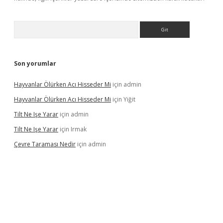
Arama
Son yorumlar
Hayvanlar Ölürken Acı Hisseder Mi
için
admin
Hayvanlar Ölürken Acı Hisseder Mi
için
Yiğit
Tilt Ne Işe Yarar
için
admin
Tilt Ne Işe Yarar
için
Irmak
Çevre Taraması Nedir
için
admin
iriş