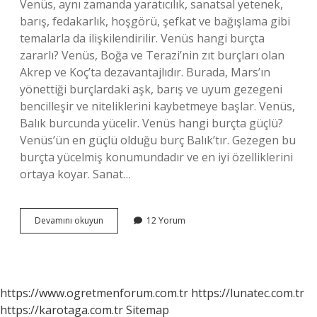
Venüs, aynı zamanda yaratıcılık, sanatsal yetenek,
barış, fedakarlık, hoşgörü, şefkat ve bağışlama gibi
temalarla da ilişkilendirilir. Venüs hangi burçta
zararlı? Venüs, Boğa ve Terazi’nin zıt burçları olan
Akrep ve Koç’ta dezavantajlıdır. Burada, Mars’ın
yönettiği burçlardaki aşk, barış ve uyum gezegeni
bencilleşir ve niteliklerini kaybetmeye başlar. Venüs,
Balık burcunda yücelir. Venüs hangi burçta güçlü?
Venüs’ün en güçlü olduğu burç Balık’tır. Gezegen bu
burçta yücelmiş konumundadır ve en iyi özelliklerini
ortaya koyar. Sanat…
Venüs
Devamını okuyun
12 Yorum
Neyi
Etkiler
https://www.ogretmenforum.com.tr
https://lunatec.com.tr
https://karotaga.com.tr
Sitemap