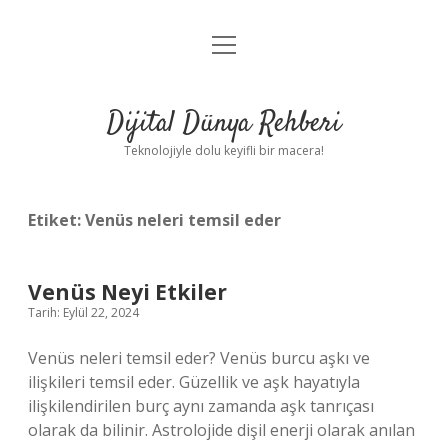
menüyü
Anasayfa
aç
Gizlilik Politikası
Dijital Dünya Rehberi
Yasal Uyarı
Teknolojiyle dolu keyifli bir macera!
Hakkımızda
Etiket:
Venüs neleri temsil eder
Venüs Neyi Etkiler
Tarih: Eylül 22, 2024
Venüs neleri temsil eder? Venüs burcu aşkı ve
ilişkileri temsil eder. Güzellik ve aşk hayatıyla
ilişkilendirilen burç aynı zamanda aşk tanrıçası
olarak da bilinir. Astrolojide dişil enerji olarak anılan