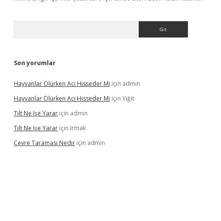
Arama
Son yorumlar
Hayvanlar Ölürken Acı Hisseder Mi
için
admin
Hayvanlar Ölürken Acı Hisseder Mi
için
Yiğit
Tilt Ne Işe Yarar
için
admin
Tilt Ne Işe Yarar
için
Irmak
Çevre Taraması Nedir
için
admin
giriş