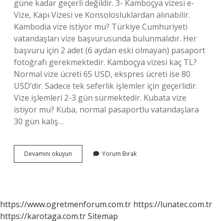
güne kadar geçerli değildir. 3- Kamboçya vizesi e-
Vize, Kapı Vizesi ve Konsolosluklardan alınabilir.
Kambodia vize istiyor mu? Türkiye Cumhuriyeti
vatandaşları vize başvurusunda bulunmalıdır. Her
başvuru için 2 adet (6 aydan eski olmayan) pasaport
fotoğrafı gerekmektedir. Kamboçya vizesi kaç TL?
Normal vize ücreti 65 USD, ekspres ücreti ise 80
USD’dir. Sadece tek seferlik işlemler için geçerlidir.
Vize işlemleri 2-3 gün sürmektedir. Kubata vize
istiyor mu? Küba, normal pasaportlu vatandaşlara
30 gün kalış…
Kamboçya
Devamını okuyun
Yorum Bırak
Için
Vize
Gerekli
Mi
https://www.ogretmenforum.com.tr
https://lunatec.com.tr
https://karotaga.com.tr
Sitemap