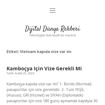
menüyü
Anasayfa
aç
Gizlilik Politikası
Dijital Dünya Rehberi
Yasal Uyarı
Teknolojiyle dolu keyifli bir macera!
Hakkımızda
Etiket:
Vietnam kapıda vize var mı
Kamboçya Için Vize Gerekli Mi
Tarih: Aralık 25, 2024
Kamboçya kapıda vize var mı? 1- Bordo (Normal)
pasaportlar için vize gereklidir. 2- Tüm YEŞİL
(Hususi), GRİ (Hizmet) ve SİYAH (Diplomatik)
pasaportlar için vize 180 günü aşmamak kaydıyla 30