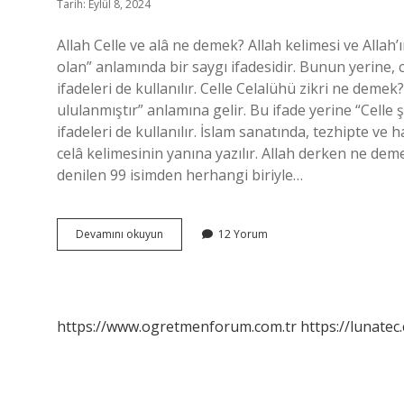
Tarih: Eylül 8, 2024
Allah Celle ve alâ ne demek? Allah kelimesi ve Allah’ı
olan” anlamında bir saygı ifadesidir. Bunun yerine, c
ifadeleri de kullanılır. Celle Celalühü zikri ne demek
ululanmıştır” anlamına gelir. Bu ifade yerine “Celle
ifadeleri de kullanılır. İslam sanatında, tezhipte ve
celâ kelimesinin yanına yazılır. Allah derken ne deme
denilen 99 isimden herhangi biriyle…
Allah
Devamını okuyun
12 Yorum
Azze
Ve
Celle
Ne
Demektir
https://www.ogretmenforum.com.tr
https://lunatec