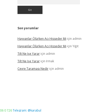
Son yorumlar
Hayvanlar Ölürken Acı Hisseder Mi
için
admin
Hayvanlar Ölürken Acı Hisseder Mi
için
Yiğit
Tilt Ne Işe Yarar
için
admin
Tilt Ne Işe Yarar
için
Irmak
Çevre Taraması Nedir
için
admin
06 0 726
Telegram: @karabul