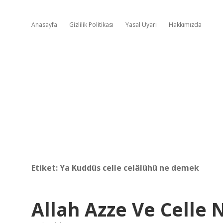
Anasayfa
Gizlilik Politikası
Yasal Uyarı
Hakkımızda
Etiket:
Ya Kuddüs celle celâlühû ne demek
Allah Azze Ve Celle