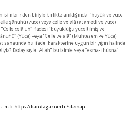
n isimlerinden biriyle birlikte anıldığında, “büyük ve yüce
elle şânuhû (yüce) veya celle ve alâ (azametli ve yüce)
? “Celle celâluh” ifadesi “büyüklüğü yüceltilmiş ve
 şânuhû” (Yüce) veya “Celle ve alâ” (Muhteşem ve Yüce)
 hat sanatında bu ifade, karakterine uygun bir yığın halinde,
liyiz? Dolayısıyla “Allah” bu isimle veya “esma-i hüsna”
.com.tr
https://karotaga.com.tr
Sitemap