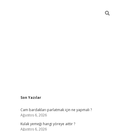
Sidebar
Son Yazılar
hiltonbet giriş
Cam bardakları parlatmak için ne yapmalı ?
Ağustos 6, 2026
Kulak yemeği hangi yöreye aittir ?
Ağustos 6, 2026