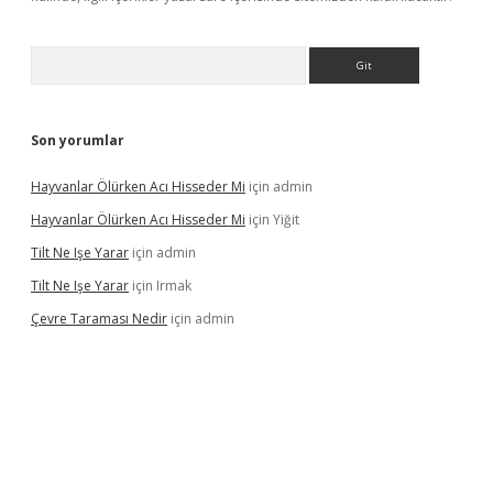
Arama
Son yorumlar
Hayvanlar Ölürken Acı Hisseder Mi
için
admin
Hayvanlar Ölürken Acı Hisseder Mi
için
Yiğit
Tilt Ne Işe Yarar
için
admin
Tilt Ne Işe Yarar
için
Irmak
Çevre Taraması Nedir
için
admin
iriş