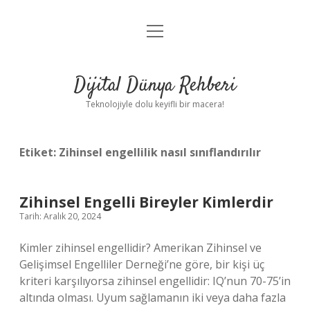
menüyü
Anasayfa
aç
Gizlilik Politikası
Dijital Dünya Rehberi
Yasal Uyarı
Teknolojiyle dolu keyifli bir macera!
Hakkımızda
Etiket:
Zihinsel engellilik nasıl sınıflandırılır
Zihinsel Engelli Bireyler Kimlerdir
Tarih: Aralık 20, 2024
Kimler zihinsel engellidir? Amerikan Zihinsel ve
Gelişimsel Engelliler Derneği’ne göre, bir kişi üç
kriteri karşılıyorsa zihinsel engellidir: IQ’nun 70-75’in
altında olması. Uyum sağlamanın iki veya daha fazla