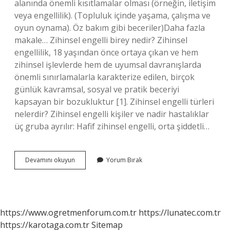
alanında önemli kısıtlamalar olması (örneğin, iletişim
veya engellilik). (Topluluk içinde yaşama, çalışma ve
oyun oynama). Öz bakım gibi beceriler)Daha fazla
makale… Zihinsel engelli birey nedir? Zihinsel
engellilik, 18 yaşından önce ortaya çıkan ve hem
zihinsel işlevlerde hem de uyumsal davranışlarda
önemli sınırlamalarla karakterize edilen, birçok
günlük kavramsal, sosyal ve pratik beceriyi
kapsayan bir bozukluktur [1]. Zihinsel engelli türleri
nelerdir? Zihinsel engelli kişiler ve nadir hastalıklar
üç gruba ayrılır: Hafif zihinsel engelli, orta şiddetli…
Zihinsel
Devamını okuyun
Yorum Bırak
Engelli
Bireyler
Kimlerdir
https://www.ogretmenforum.com.tr
https://lunatec.com.tr
https://karotaga.com.tr
Sitemap