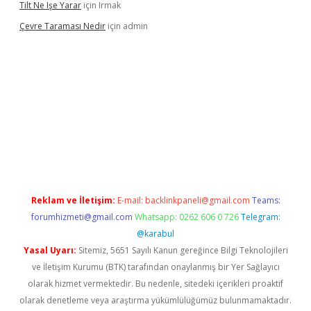
Tilt Ne Işe Yarar
için
Irmak
Çevre Taraması Nedir
için
admin
t giriş
Reklam ve İletişim:
E-mail:
backlinkpaneli@gmail.com
Teams:
forumhizmeti@gmail.com
Whatsapp: 0262 606 0 726
Telegram:
@karabul
Yasal Uyarı:
Sitemiz, 5651 Sayılı Kanun gereğince Bilgi Teknolojileri
ve İletişim Kurumu (BTK) tarafından onaylanmış bir Yer Sağlayıcı
olarak hizmet vermektedir. Bu nedenle, sitedeki içerikleri proaktif
olarak denetleme veya araştırma yükümlülüğümüz bulunmamaktadır.